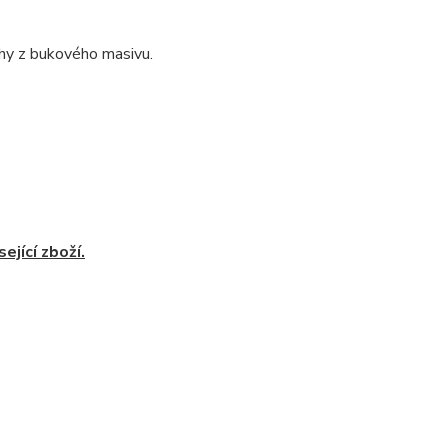
ohy z bukového masivu.
ející zboží.