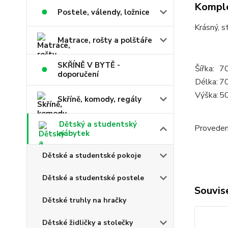
Komple
Postele, válendy, ložnice
Krásný, s
Matrace, rošty a polštáře
SKŘÍNĚ V BYTĚ -
Šířka:
7
doporučení
Délka:
7
Výška:
5
Skříně, komody, regály
Dětský a studentský
Provedení
nábytek
Dětské a studentské pokoje
Dětské a studentské postele
Souvise
Dětské truhly na hračky
Dětské židličky a stolečky