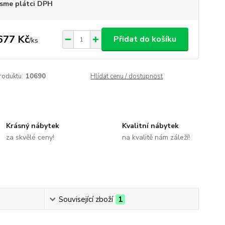
sme plátci DPH
677 Kč
Přidat do košíku
/
ks
roduktu:
10690
Hlídat cenu / dostupnost
Krásný nábytek
Kvalitní nábytek
za skvělé ceny!
na kvalitě nám záleží!
Související zboží
1