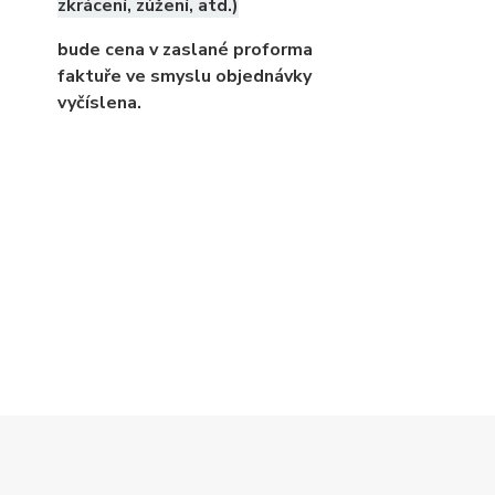
zkrácení, zúžení, atd.)
bude cena v zaslané proforma
faktuře ve smyslu objednávky
vyčíslena.