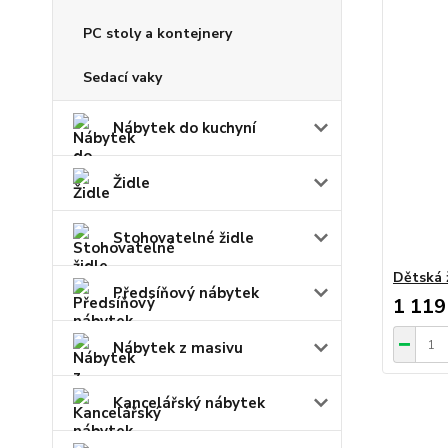
PC stoly a kontejnery
Sedací vaky
Nábytek do kuchyní
Židle
Stohovatelné židle
Dětská 
Předsíňový nábytek
1 119
Nábytek z masivu
Kancelářský nábytek