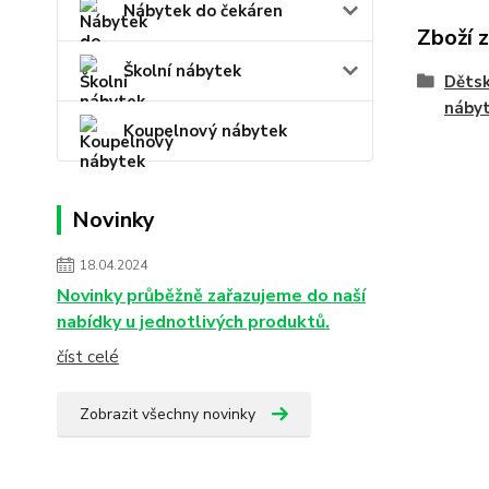
Nábytek do čekáren
Zboží 
Školní nábytek
Dětsk
náby
Koupelnový nábytek
Novinky
18.04.2024
Novinky průběžně zařazujeme do naší
nabídky u jednotlivých produktů.
číst celé
Zobrazit všechny novinky