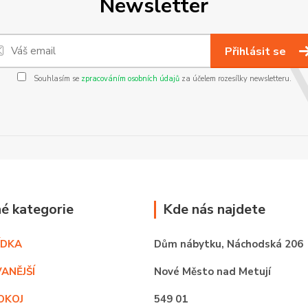
Newsletter
Přihlásit se
Souhlasím se
zpracováním osobních údajů
za účelem rozesílky newsletteru.
é kategorie
Kde nás najdete
ÍDKA
Dům nábytku,
Náchodská 206
ANĚJŠÍ
Nové Město nad Metují
OKOJ
549 01