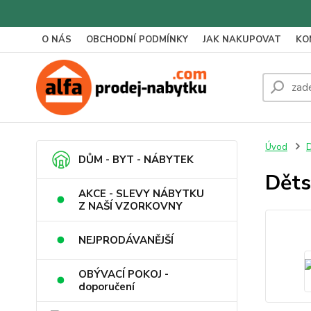
O NÁS
OBCHODNÍ PODMÍNKY
JAK NAKUPOVAT
KO
Úvod
D
DŮM - BYT - NÁBYTEK
Děts
AKCE - SLEVY NÁBYTKU
Z NAŠÍ VZORKOVNY
NEJPRODÁVANĚJŠÍ
OBÝVACÍ POKOJ -
doporučení