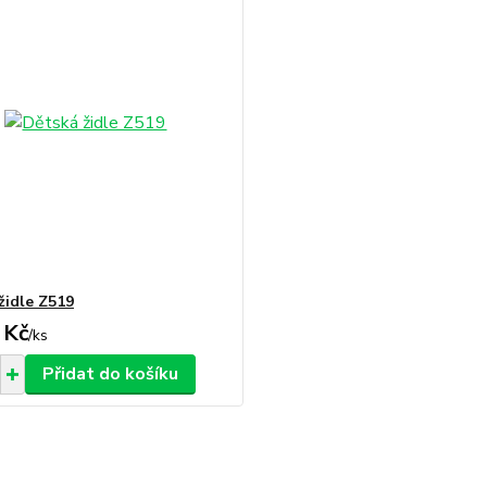
židle Z519
 Kč
/
ks
Přidat do košíku