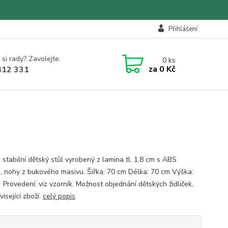
Přihlášení
 si rady? Zavolejte.
0
ks
za
0 Kč
412 331
 stabilní dětský stůl vyrobený z lamina tl. 1,8 cm s ABS
, nohy z bukového masivu. Šířka: 70 cm Délka: 70 cm Výška:
Provedení: viz vzorník. Možnost objednání dětských židliček,
visející zboží.
celý popis