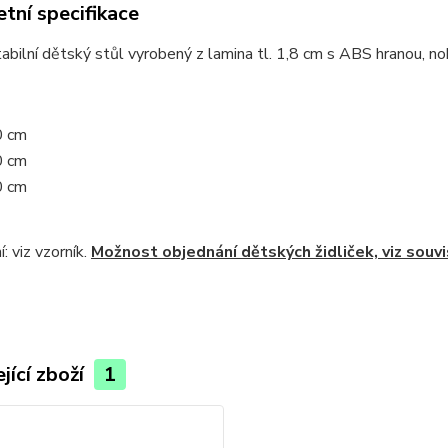
tní specifikace
tabilní dětský stůl vyrobený z lamina tl. 1,8 cm s ABS hranou, n
0 cm
0 cm
0 cm
: viz vzorník.
Možnost objednání dětských židliček, viz souvis
jící zboží
1