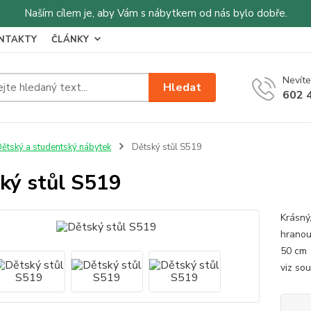
Naším cílem je, aby Vám s nábytkem od nás bylo dobře.
NTAKTY
ČLÁNKY
Nevíte
Hledat
602 
ětský a studentský nábytek
Dětský stůl S519
ký stůl S519
Krásný,
hranou
50 cm 
viz sou