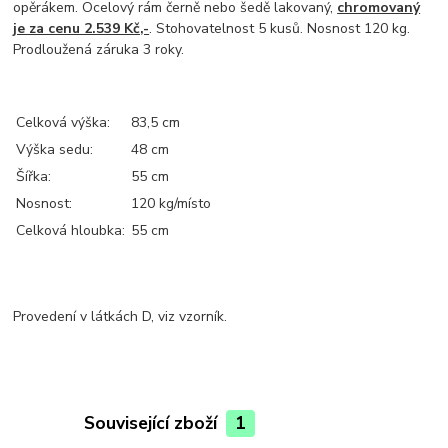
opěrákem. Ocelový rám černě nebo šedě lakovaný,
chromovaný
je za cenu 2.539 Kč,-
. Stohovatelnost 5 kusů. Nosnost 120 kg.
Prodloužená záruka 3 roky.
Celková výška:
83,5 cm
Výška sedu:
48 cm
Šířka:
55 cm
Nosnost:
120 kg/místo
Celková hloubka:
55 cm
Provedení v látkách D, viz vzorník.
Související zboží
1