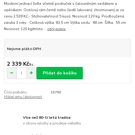
Moderní jednací židle včetně područek s čalouněným sedákem a
opěrákem. Ocelový rám černě nebo šedě lakovaný, chromovaný je za
cenu 2.539 Kč,-. Stohovatelnost 5 kusů. Nosnost 120 kg. Prodloužená
záruka 3 roky. Celková výška: 83,5 cm Výška sedu: 48 cm Šířka: 55 cm
Nosnost: 120 kg/místo ...
celý popis
Nejsme plátci DPH
2 339 Kč
/
ks
Přidat do košíku
Číslo produktu:
10790
Hlídat cenu / dostupnost
Více než 80-ti letá tradice
v oboru výroby a prodeje nábytku