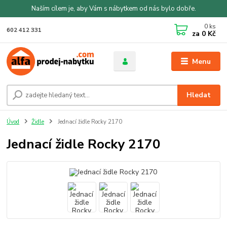
Naším cílem je, aby Vám s nábytkem od nás bylo dobře.
0
ks
602 412 331
za
0 Kč
Menu
Hledat
Úvod
Židle
Jednací židle Rocky 2170
Jednací židle Rocky 2170