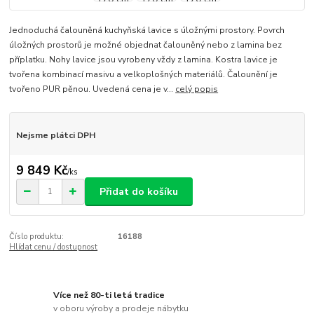
Jednoduchá čalouněná kuchyňská lavice s úložnými prostory. Povrch
úložných prostorů je možné objednat čalouněný nebo z lamina bez
příplatku. Nohy lavice jsou vyrobeny vždy z lamina. Kostra lavice je
tvořena kombinací masivu a velkoplošných materiálů. Čalounění je
tvořeno PUR pěnou. Uvedená cena je v...
celý popis
Nejsme plátci DPH
9 849 Kč
/
ks
Přidat do košíku
Číslo produktu:
16188
Hlídat cenu / dostupnost
Více než 80-ti letá tradice
v oboru výroby a prodeje nábytku