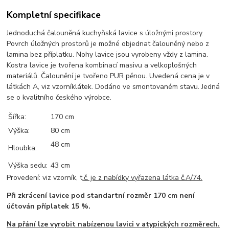
Kompletní specifikace
Jednoduchá čalouněná kuchyňská lavice s úložnými prostory.
Povrch úložných prostorů je možné objednat čalouněný nebo z
lamina bez příplatku. Nohy lavice jsou vyrobeny vždy z lamina.
Kostra lavice je tvořena kombinací masivu a velkoplošných
materiálů. Čalounění je tvořeno PUR pěnou. Uvedená cena je v
látkách A, viz vzorníklátek. Dodáno ve smontovaném stavu. Jedná
se o kvalitního českého výrobce.
Šířka:
170 cm
Výška:
80 cm
48 cm
Hloubka:
Výška sedu:
43 cm
Provedení: viz vzorník, t
.č. je z nabídky vyřazena látka č.A/74.
Při zkrácení lavice pod standartní rozměr 170 cm není
účtován příplatek 15 %.
Na přání lze vyrobit nabízenou lavici v atypických rozměrech.