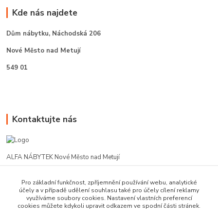
Kde nás najdete
Dům nábytku,
Náchodská 206
Nové Město nad Metují
549 01
Kontaktujte nás
ALFA NÁBYTEK Nové Město nad Metují
602 412 331
Pro základní funkčnost, zpříjemnění používání webu, analytické
účely a v případě udělení souhlasu také pro účely cílení reklamy
využíváme soubory cookies. Nastavení vlastních preferencí
alfanm@seznam.cz
cookies můžete kdykoli upravit odkazem ve spodní části stránek.