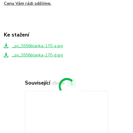
Cenu Vám rádi sdělíme.
Ke stažení
_ps_5556blanka-170-a.jpg
_ps_5556blanka-170-d.jpg
Související zboží
1