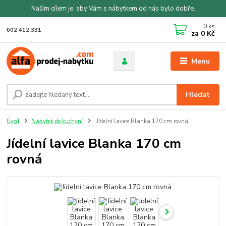
Naším cílem je, aby Vám s nábytkem od nás bylo dobře.
0
ks
602 412 331
za
0 Kč
Menu
Hledat
Úvod
Nábytek do kuchyní
Jídelní lavice Blanka 170 cm rovná
Jídelní lavice Blanka 170 cm
rovná