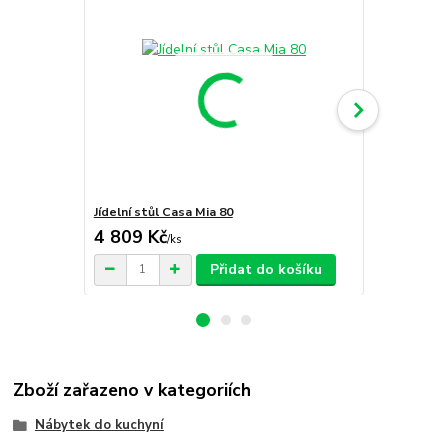
Jídelní stůl Casa Mia 80
Jídelní stůl
4 809 Kč
5 549 Kč
/
ks
Přidat do košíku
Zboží zařazeno v kategoriích
Nábytek do kuchyní