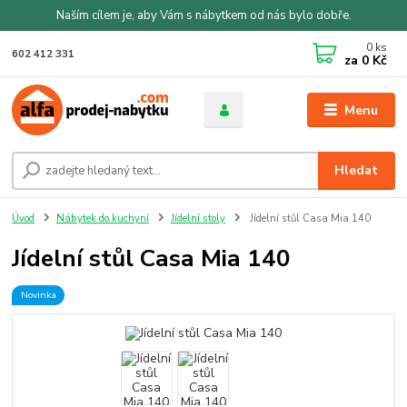
Naším cílem je, aby Vám s nábytkem od nás bylo dobře.
0
ks
602 412 331
za
0 Kč
Menu
Hledat
Úvod
Nábytek do kuchyní
Jídelní stoly
Jídelní stůl Casa Mia 140
Jídelní stůl Casa Mia 140
Novinka