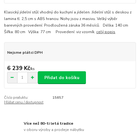
Klasický jídelní stůl vhodný do kuchyní a jídelen. Jídelní stůl s deskou z
lamina tl. 2,5 cm s ABS hranou. Nohy jsou z masivu. Velký výběr
barevných provedení. Prodloužená záruka 36 měsíců. Délka: 140 cm
Šířka: 80 cm Výška: 77 cm Provedení: viz vzorník.
celý popis
Nejsme plátci DPH
6 239 Kč
/
ks
Přidat do košíku
Číslo produktu:
15657
Hlídat cenu / dostupnost
Více než 80-ti letá tradice
v oboru výroby a prodeje nábytku