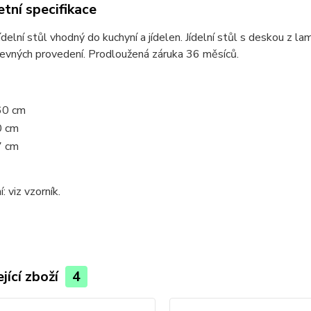
tní specifikace
jídelní stůl vhodný do kuchyní a jídelen. Jídelní stůl s deskou z l
evných provedení. Prodloužená záruka 36 měsíců.
60 cm
0 cm
7 cm
: viz vzorník.
jící zboží
4