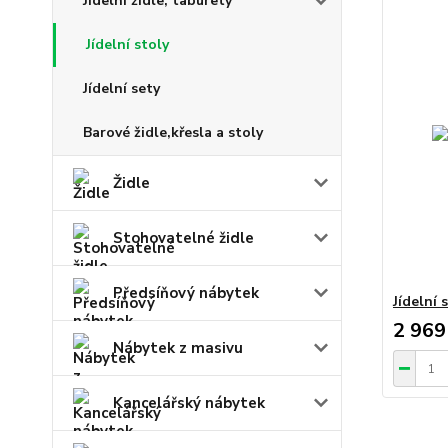
Jídelní židle, taburety
Jídelní stoly
Jídelní sety
Barové židle,křesla a stoly
Židle
Stohovatelné židle
Předsíňový nábytek
Jídelní 
2 969
Nábytek z masivu
Kancelářský nábytek