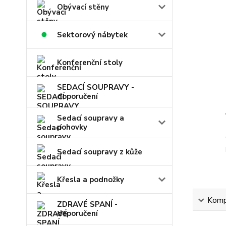
Obývací stěny
Sektorový nábytek
Konferenční stoly
SEDACÍ SOUPRAVY -
doporučení
Sedací soupravy a
pohovky
Sedací soupravy z kůže
Křesla a podnožky
Kompl
ZDRAVÉ SPANÍ -
doporučení