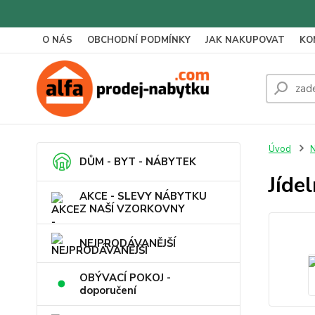
O NÁS
OBCHODNÍ PODMÍNKY
JAK NAKUPOVAT
KO
Úvod
N
DŮM - BYT - NÁBYTEK
Jíde
AKCE - SLEVY NÁBYTKU
Z NAŠÍ VZORKOVNY
NEJPRODÁVANĚJŠÍ
OBÝVACÍ POKOJ -
doporučení