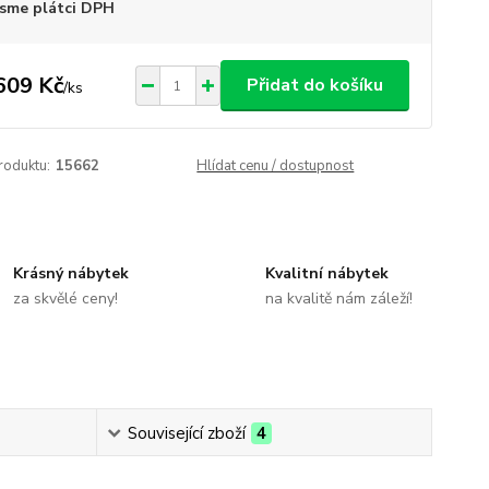
sme plátci DPH
609 Kč
Přidat do košíku
/
ks
roduktu:
15662
Hlídat cenu / dostupnost
Krásný nábytek
Kvalitní nábytek
za skvělé ceny!
na kvalitě nám záleží!
Související zboží
4