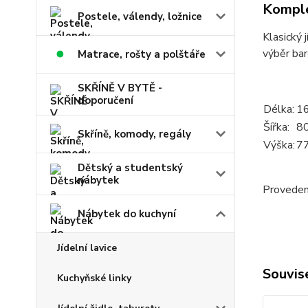
Komple
Postele, válendy, ložnice
Klasický 
výběr bar
Matrace, rošty a polštáře
SKŘÍNĚ V BYTĚ -
doporučení
Délka:
1
Šířka:
8
Skříně, komody, regály
Výška:
7
Dětský a studentský
nábytek
Provedení
Nábytek do kuchyní
Jídelní lavice
Souvise
Kuchyňské linky