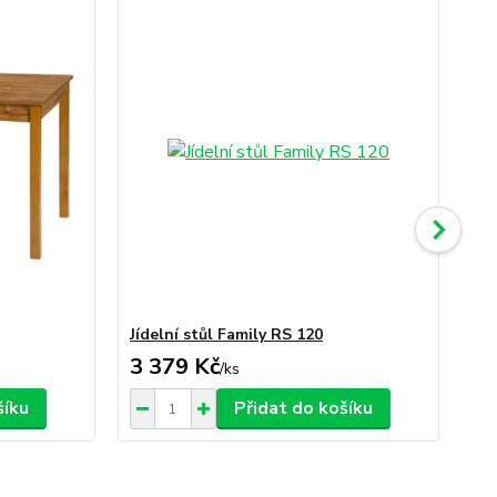
Jídelní stůl Family RS 120
Jíd
3 379 Kč
4 
/
ks
šíku
Přidat do košíku