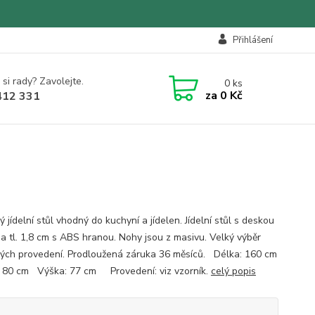
Přihlášení
 si rady? Zavolejte.
0
ks
za
0 Kč
412 331
ý jídelní stůl vhodný do kuchyní a jídelen. Jídelní stůl s deskou
na tl. 1,8 cm s ABS hranou. Nohy jsou z masivu. Velký výběr
ých provedení. Prodloužená záruka 36 měsíců. Délka: 160 cm
 80 cm Výška: 77 cm Provedení: viz vzorník.
celý popis