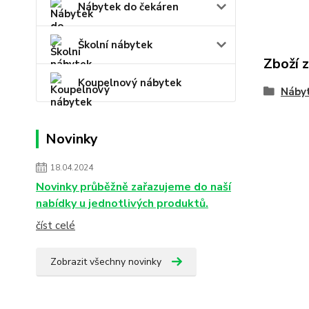
Nábytek do čekáren
Školní nábytek
Zboží 
Koupelnový nábytek
Nábyt
Novinky
18.04.2024
Novinky průběžně zařazujeme do naší
nabídky u jednotlivých produktů.
číst celé
Zobrazit všechny novinky