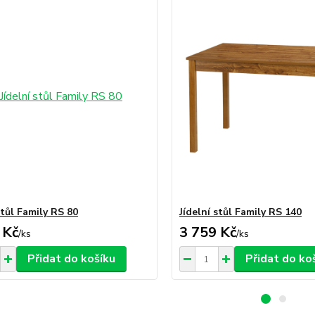
stůl Family RS 80
Jídelní stůl Family RS 140
 Kč
3 759 Kč
/
ks
/
ks
Přidat do košíku
Přidat do ko