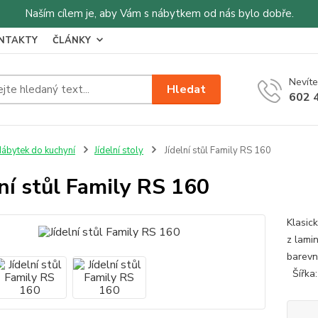
Naším cílem je, aby Vám s nábytkem od nás bylo dobře.
NTAKTY
ČLÁNKY
Nevíte
Hledat
602 
ábytek do kuchyní
Jídelní stoly
Jídelní stůl Family RS 160
lní stůl Family RS 160
Klasick
z lami
barevn
Šířka: