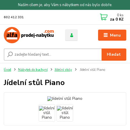
Naším cílem je, aby Vám s nábytkem od nás bylo dobře.
0
ks
602 412 331
za
0 Kč
Menu
Hledat
Úvod
Nábytek do kuchyní
Jídelní stoly
Jídelní stůl Piano
Jídelní stůl Piano