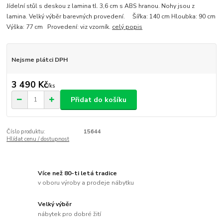
Jídelní stůl s deskou z lamina tl. 3,6 cm s ABS hranou. Nohy jsou z
lamina. Velký výběr barevných provedení. Šířka: 140 cm Hloubka: 90 cm
Výška: 77 cm Provedení: viz vzorník.
celý popis
Nejsme plátci DPH
3 490 Kč
/
ks
Přidat do košíku
Číslo produktu:
15644
Hlídat cenu / dostupnost
Více než 80-ti letá tradice
v oboru výroby a prodeje nábytku
Velký výběr
nábytek pro dobré žití