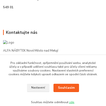
549 01
Kontaktujte nás
ALFA NÁBYTEK Nové Město nad Metují
602 412 331
Pro základní funkčnost, zpříjemnění používání webu, analytické
účely a v případě udělení souhlasu také pro účely cílení reklamy
využíváme soubory cookies. Nastavení vlastních preferencí
alfanm@seznam.cz
cookies můžete kdykoli upravit odkazem ve spodní části stránek.
Souhlasím
Nastavení
Souhlas můžete odmítnout
zde
.
Vytvořeno na
Eshop-rychle.cz