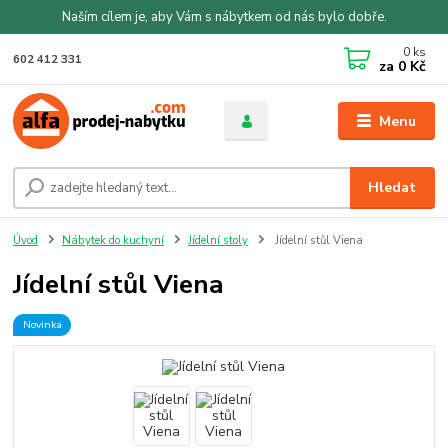
Naším cílem je, aby Vám s nábytkem od nás bylo dobře.
0
ks
602 412 331
za
0 Kč
Menu
Hledat
Úvod
Nábytek do kuchyní
Jídelní stoly
Jídelní stůl Viena
Jídelní stůl Viena
Novinka