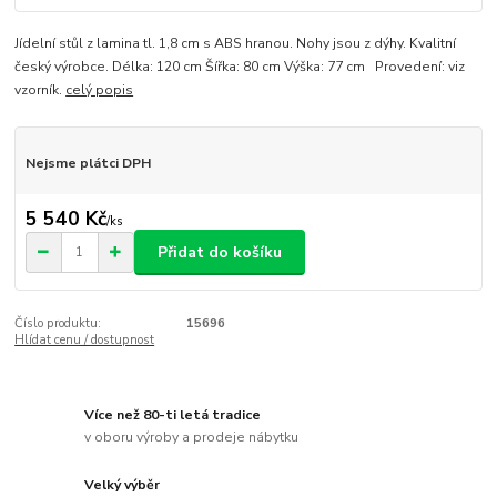
Jídelní stůl z lamina tl. 1,8 cm s ABS hranou. Nohy jsou z dýhy. Kvalitní
český výrobce. Délka: 120 cm Šířka: 80 cm Výška: 77 cm Provedení: viz
vzorník.
celý popis
Nejsme plátci DPH
5 540 Kč
/
ks
Přidat do košíku
Číslo produktu:
15696
Hlídat cenu / dostupnost
Více než 80-ti letá tradice
v oboru výroby a prodeje nábytku
Velký výběr