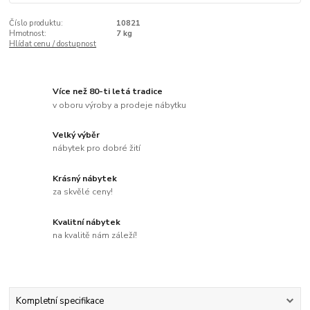
Číslo produktu:
10821
Hmotnost:
7 kg
Hlídat cenu / dostupnost
Více než 80-ti letá tradice
v oboru výroby a prodeje nábytku
Velký výběr
nábytek pro dobré žití
Krásný nábytek
za skvělé ceny!
Kvalitní nábytek
na kvalitě nám záleží!
Kompletní specifikace