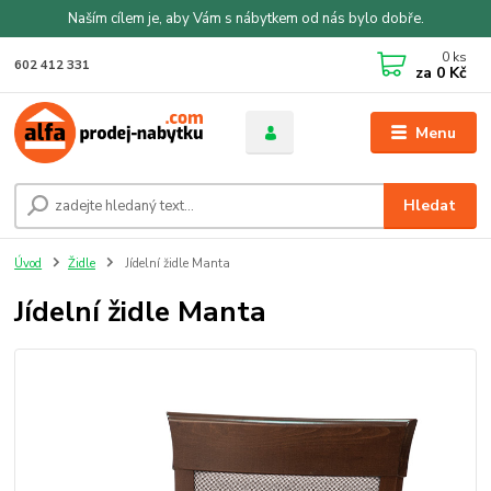
Naším cílem je, aby Vám s nábytkem od nás bylo dobře.
0
ks
602 412 331
za
0 Kč
Menu
Hledat
Úvod
Židle
Jídelní židle Manta
Jídelní židle Manta