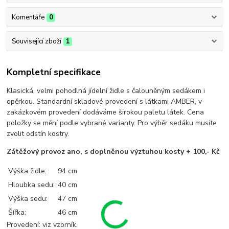
Komentáře
0
Související zboží
1
Kompletní specifikace
Klasická, velmi pohodlná jídelní židle s čalouněným sedákem i
opěrkou. Standardní skladové provedení s látkami AMBER, v
zakázkovém provedení dodáváme širokou paletu látek. Cena
položky se mění podle vybrané varianty. Pro výběr sedáku musíte
zvolit odstín kostry.
Zátěžový provoz ano, s doplněnou výztuhou kosty + 100,- Kč
Výška židle:
94 cm
Hloubka sedu:
40 cm
Výška sedu:
47 cm
Šířka:
46 cm
Provedení: viz vzorník.