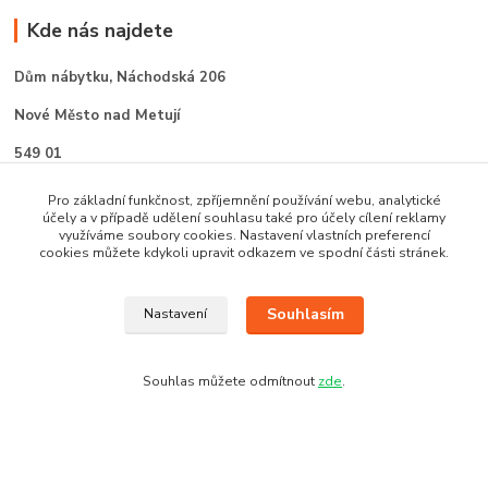
Kde nás najdete
Dům nábytku,
Náchodská 206
Nové Město nad Metují
549 01
Pro základní funkčnost, zpříjemnění používání webu, analytické
účely a v případě udělení souhlasu také pro účely cílení reklamy
využíváme soubory cookies. Nastavení vlastních preferencí
cookies můžete kdykoli upravit odkazem ve spodní části stránek.
Kontaktujte nás
Souhlasím
Nastavení
ALFA NÁBYTEK Nové Město nad Metují
Souhlas můžete odmítnout
zde
.
602 412 331
alfanm@seznam.cz