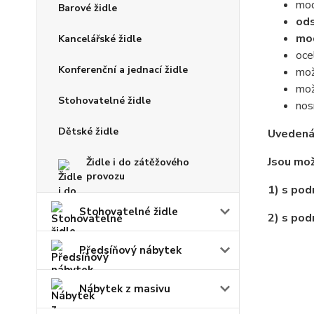
mod
Barové židle
ods
mod
Kancelářské židle
oce
Konferenční a jednací židle
mož
mož
Stohovatelné židle
nos
Dětské židle
Uvedená 
Jsou mož
Židle i do zátěžového
provozu
1) s pod
Stohovatelné židle
2) s pod
Předsíňový nábytek
Nábytek z masivu