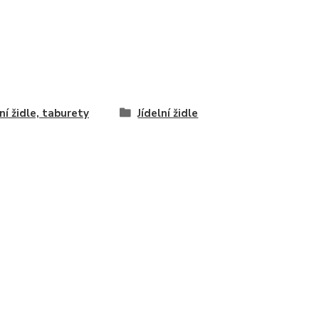
lní židle, taburety
Jídelní židle