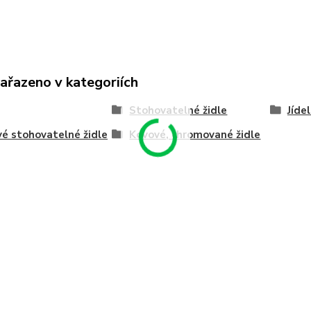
zařazeno v kategoriích
Stohovatelné židle
Jíde
é stohovatelné židle
Kovové, chromované židle