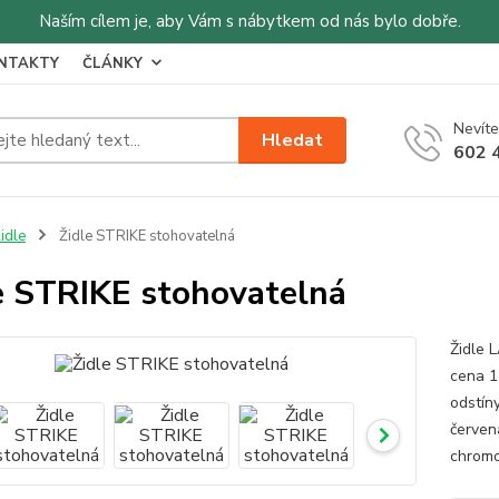
Naším cílem je, aby Vám s nábytkem od nás bylo dobře.
NTAKTY
ČLÁNKY
Nevíte
Hledat
602 
idle
Židle STRIKE stohovatelná
e STRIKE stohovatelná
Židle 
cena 1
odstín
červen
chromo