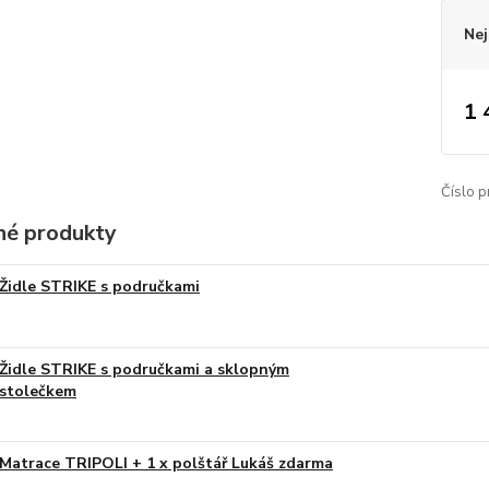
Nej
1 
Číslo p
é produkty
Židle STRIKE s područkami
Židle STRIKE s područkami a sklopným
stolečkem
Matrace TRIPOLI + 1 x polštář Lukáš zdarma