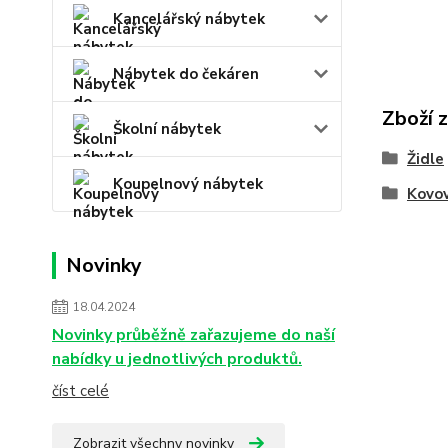
Kancelářský nábytek
Nábytek do čekáren
Zboží 
Školní nábytek
Židle
Koupelnový nábytek
Kovov
Novinky
18.04.2024
Novinky průběžně zařazujeme do naší
nabídky u jednotlivých produktů.
číst celé
Zobrazit všechny novinky