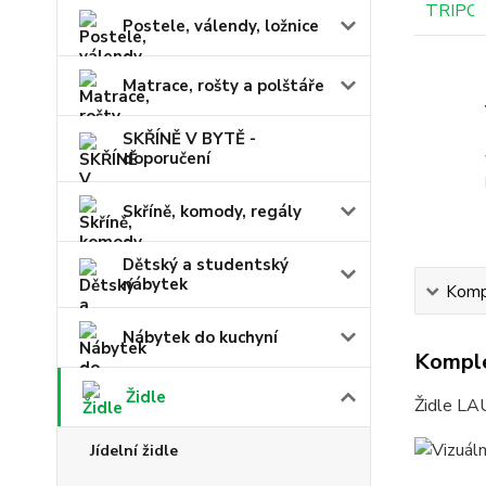
Postele, válendy, ložnice
Matrace, rošty a polštáře
SKŘÍNĚ V BYTĚ -
doporučení
Skříně, komody, regály
Dětský a studentský
nábytek
Kompl
Nábytek do kuchyní
Komple
Židle
Židle LAU
Jídelní židle