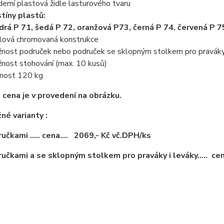
erní plastová židle lasturového tvaru
tíny plastů:
rá P 71, šedá P 72, oranžová P73, černá P 74, červená P 75
lová chromovaná konstrukce
nost područek nebo područek se sklopným stolkem pro praváky 
nost stohování (max. 10 kusů)
nost 120 kg
cena je v provedení na obrázku.
né varianty :
ručkami ..... cena.... 2069,- Kč vč.DPH/ks
ručkami a se sklopným stolkem pro praváky i leváky..... cen