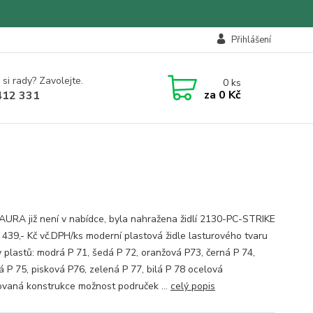
Přihlášení
 si rady? Zavolejte.
0
ks
za
0 Kč
412 331
LAURA již není v nabídce, byla nahražena židlí 2130-PC-STRIKE
 439,- Kč vč.DPH/ks moderní plastová židle lasturového tvaru
y plastů: modrá P 71, šedá P 72, oranžová P73, černá P 74,
á P 75, pisková P76, zelená P 77, bilá P 78 ocelová
vaná konstrukce možnost područek ...
celý popis