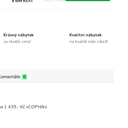
8 699 Kč
/
ks
Krásný nábytek
Kvalitní nábytek
za skvělé ceny!
na kvalitě nám záleží!
Komentáře
0
na 1 439,- Kč vč.DPH/ks