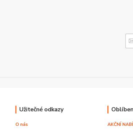
Užitečné odkazy
Oblíben
O nás
AKČNÍ NAB