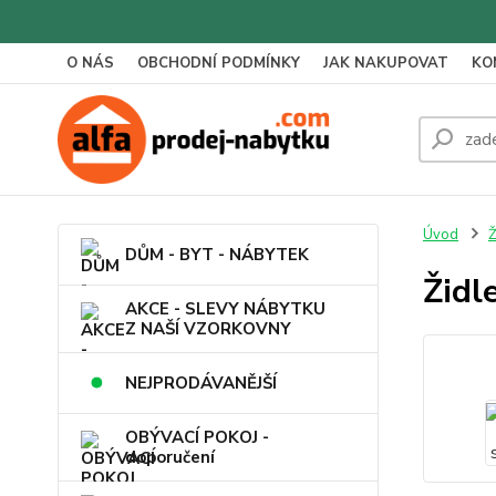
O NÁS
OBCHODNÍ PODMÍNKY
JAK NAKUPOVAT
KO
Úvod
Ž
DŮM - BYT - NÁBYTEK
Židl
AKCE - SLEVY NÁBYTKU
Z NAŠÍ VZORKOVNY
NEJPRODÁVANĚJŠÍ
OBÝVACÍ POKOJ -
doporučení