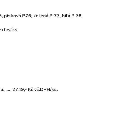
, pisková P76, zelená P 77, bilá P 78
i leváky
a...... 2749,- Kč vč.DPH/ks.