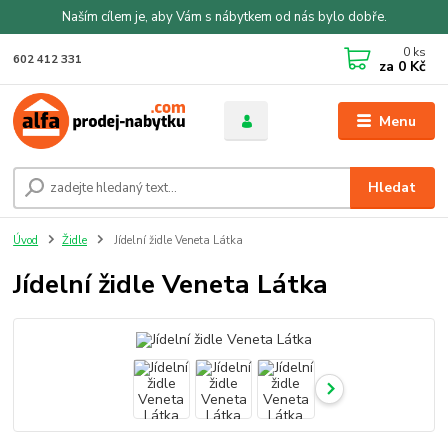
Naším cílem je, aby Vám s nábytkem od nás bylo dobře.
0
ks
602 412 331
za
0 Kč
Menu
Hledat
Úvod
Židle
Jídelní židle Veneta Látka
Jídelní židle Veneta Látka