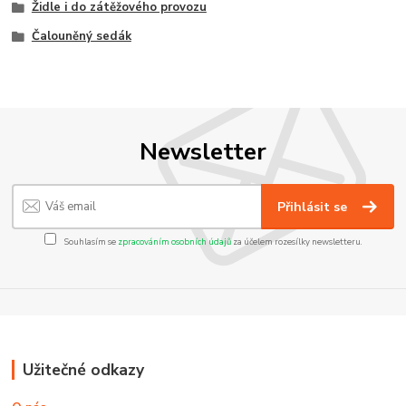
Židle i do zátěžového provozu
Čalouněný sedák
Newsletter
Přihlásit se
Souhlasím se
zpracováním osobních údajů
za účelem rozesílky newsletteru.
Užitečné odkazy