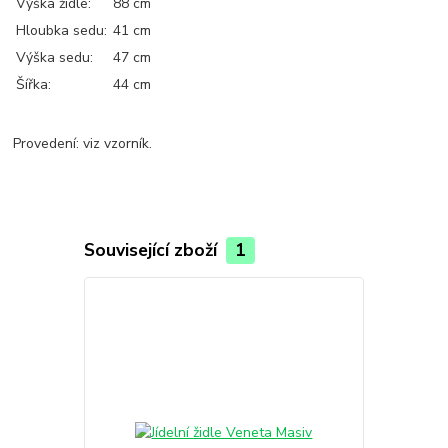
Výška židle:
88 cm
Hloubka sedu:
41 cm
Výška sedu:
47 cm
Šířka:
44 cm
Provedení: viz vzorník.
Související zboží
1