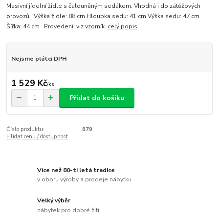
Masivní jídelní židle s čalouněným sedákem. Vhodná i do zátěžových
provozů. Výška židle: 88 cm Hloubka sedu: 41 cm Výška sedu: 47 cm
Šířka: 44 cm Provedení: viz vzorník.
celý popis
Nejsme plátci DPH
1 529 Kč
/
ks
Přidat do košíku
Číslo produktu:
879
Hlídat cenu / dostupnost
Více než 80-ti letá tradice
v oboru výroby a prodeje nábytku
Velký výběr
nábytek pro dobré žití