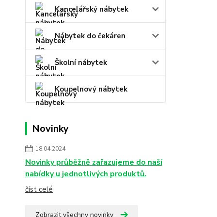
Kancelářský nábytek
Nábytek do čekáren
Školní nábytek
Koupelnový nábytek
Novinky
18.04.2024
Novinky průběžně zařazujeme do naší
nabídky u jednotlivých produktů.
číst celé
Zobrazit všechny novinky