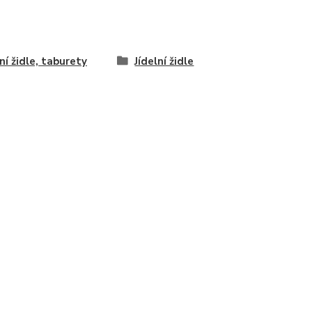
lní židle, taburety
Jídelní židle