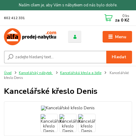
Naším cílem je, aby Vám s nábytkem od nás bylo dobře.
0
ks
602 412 331
za
0 Kč
Menu
Hledat
Úvod
Kancelářský nábytek
Kancelářská křesla a židle
Kancelářské
křeslo Denis
Kancelářské křeslo Denis