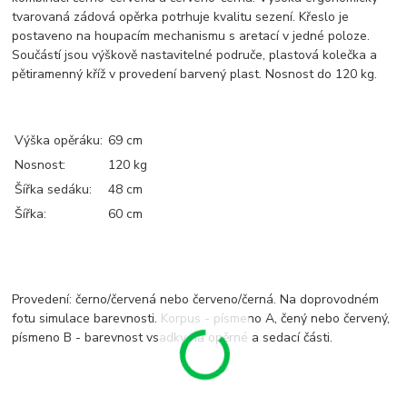
tvarovaná zádová opěrka potrhuje kvalitu sezení. Křeslo je
postaveno na houpacím mechanismu s aretací v jedné poloze.
Součástí jsou výškově nastavitelné područe, plastová kolečka a
pětiramenný kříž v provedení barvený plast. Nosnost do 120 kg.
Výška opěráku:
69 cm
Nosnost:
120 kg
Šířka sedáku:
48 cm
Šířka:
60 cm
Provedení: černo/červená nebo červeno/černá. Na doprovodném
fotu simulace barevnosti. Korpus - písmeno A, čený nebo červený,
písmeno B - barevnost vsadky na opěrné a sedací části.