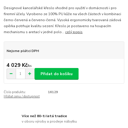
Designové kancelářské křeslo vhodné pro využití v domácnosti i pro
firemní účely. Vyrobeno ze 100% PU kůže na všech částech v kombinaci
černo-červená a červeno-černá. Vysoká ergonomicky tvarovaná zádová
opěrka potrhuje kvalitu sezení. Křeslo je postaveno na houpacím
mechanismu s aretací v jedné polo...
celý popis
Nejsme plátci DPH
4 029 Kč
/
ks
Přidat do košíku
Číslo produktu:
16129
Hlídat cenu / dostupnost
Více než 80-ti letá tradice
v oboru výroby a prodeje nábytku