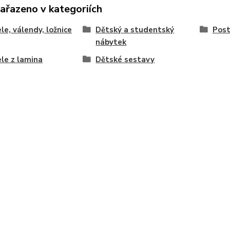
zařazeno v kategoriích
le, válendy, ložnice
Dětský a studentský
Post
nábytek
le z lamina
Dětské sestavy