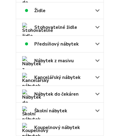
Židle
Stohovatelné židle
Předsíňový nábytek
Nábytek z masivu
Kancelářský nábytek
Nábytek do čekáren
Školní nábytek
Koupelnový nábytek