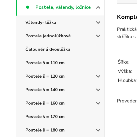
Postele, válendy, ložnice
Komple
Válendy- lůžka
Praktická
Postele jednolůžkové
skříňka s
Čalouněná dvoulůžka
Šířka:
Postele š = 110 cm
Výška:
Postele š = 120 cm
Hloubka:
Postele š = 140 cm
Provedení
Postele š = 160 cm
Postele š = 170 cm
Postele š = 180 cm