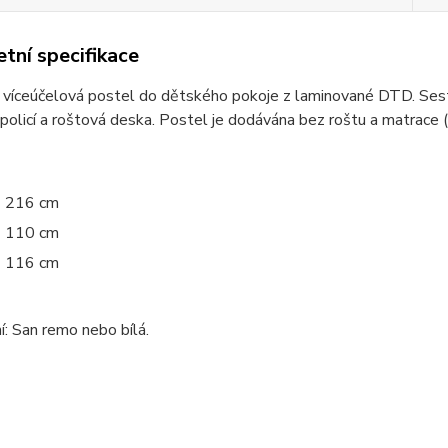
tní specifikace
 víceúčelová postel do dětského pokoje z laminované DTD. Sestav
 policí a roštová deska. Postel je dodávána bez roštu a matrace
216 cm
110 cm
116 cm
: San remo nebo bílá.