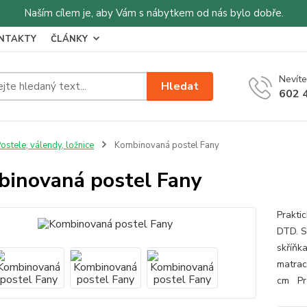
Naším cílem je, aby Vám s nábytkem od nás bylo dobře.
NTAKTY
ČLÁNKY
Nevíte
Hledat
602 
ostele, válendy, ložnice
Kombinovaná postel Fany
inovaná postel Fany
Prakti
DTD. Se
skříňk
matrac
cm Pro