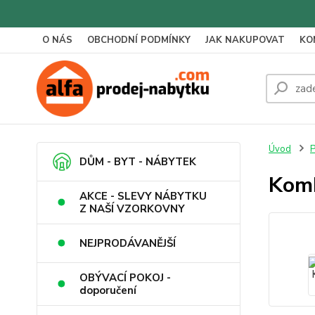
O NÁS
OBCHODNÍ PODMÍNKY
JAK NAKUPOVAT
KO
Úvod
P
DŮM - BYT - NÁBYTEK
Komb
AKCE - SLEVY NÁBYTKU
Z NAŠÍ VZORKOVNY
NEJPRODÁVANĚJŠÍ
OBÝVACÍ POKOJ -
doporučení