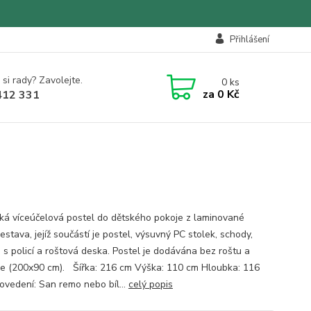
Přihlášení
 si rady? Zavolejte.
0
ks
za
0 Kč
412 331
cká víceúčelová postel do dětského pokoje z laminované
stava, jejíž součástí je postel, výsuvný PC stolek, schody,
a s policí a roštová deska. Postel je dodávána bez roštu a
e (200x90 cm). Šířka: 216 cm Výška: 110 cm Hloubka: 116
vedení: San remo nebo bíl...
celý popis