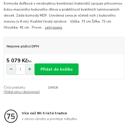
Komoda dvířková s neobvyklou kombinací materiálů spojuje přirozenou
krásu masivního bukového dřeva a praktičnost kvalitních laminovaných
desek. Záda komody MDF. Uvedená cena je včetně noh z bukového
masivu (v.4 cm). Kvalitní český výrobce. Výška: 73 cm Šířka: 73 cm
Hloubka: 41 cm Prove...
celý popis
Nejsme plátci DPH
5 079 Kč
/
ks
Přidat do košíku
Číslo produktu:
14016
Hlídat cenu / dostupnost
Více než 80-ti letá tradice
v oboru výroby a prodeje nábytku