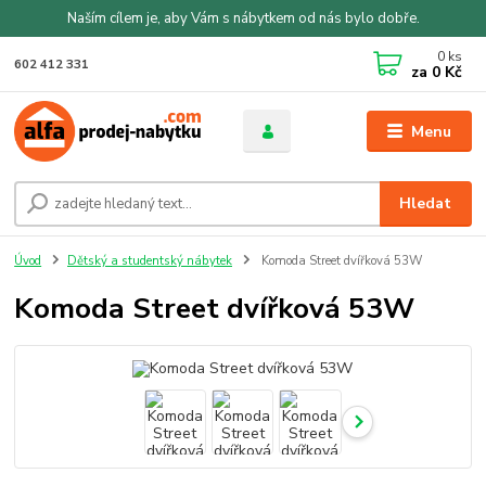
Naším cílem je, aby Vám s nábytkem od nás bylo dobře.
0
ks
602 412 331
za
0 Kč
Menu
Hledat
Úvod
Dětský a studentský nábytek
Komoda Street dvířková 53W
Komoda Street dvířková 53W