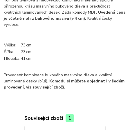
Komoda dvířková s neobvyklou kombinací materiálů spojuje
přirozenou krásu masivního bukového dřeva a praktičnost
kvalitních laminovaných desek. Záda komody MDF.
Uvedená cena
je včetně noh z bukového masivu (v.4 cm).
Kvalitní český
výrobce.
Výška:
73
cm
Šířka:
73
cm
Hloubka:
41
cm
Provedení: kombinace bukového masivního dřeva a kvalitní
laminované desky (bílá).
Komodu si můžete objednat i v šedém
provedení, viz související zboží.
Související zboží
1