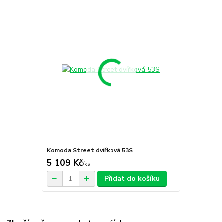
Komoda Street dvířková 53S
5 109 Kč
/
ks
Přidat do košíku