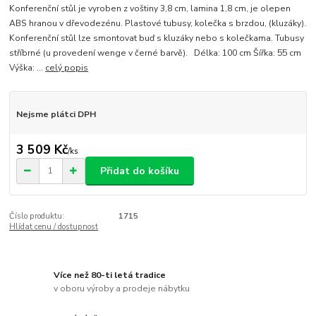
Konferenční stůl je vyroben z voštiny 3,8 cm, lamina 1,8 cm, je olepen
ABS hranou v dřevodezénu. Plastové tubusy, kolečka s brzdou, (kluzáky).
Konferenční stůl lze smontovat buď s kluzáky nebo s kolečkama. Tubusy
stříbrné (u provedení wenge v černé barvě). Délka: 100 cm Šířka: 55 cm
Výška: ...
celý popis
Nejsme plátci DPH
3 509 Kč
/
ks
Přidat do košíku
Číslo produktu:
1715
Hlídat cenu / dostupnost
Více než 80-ti letá tradice
v oboru výroby a prodeje nábytku