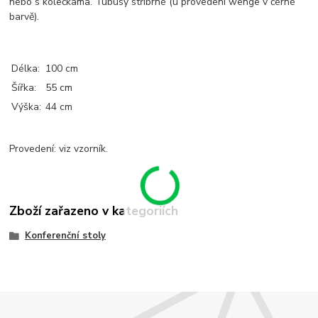
nebo s kolečkama. T
ubusy stříbrné (u provedení wenge v černé
barvě).
Délka:
100 cm
Šířka:
55 cm
Výška:
44 cm
Provedení: viz vzorník.
Zboží zařazeno v kategoriích
Konferenční stoly