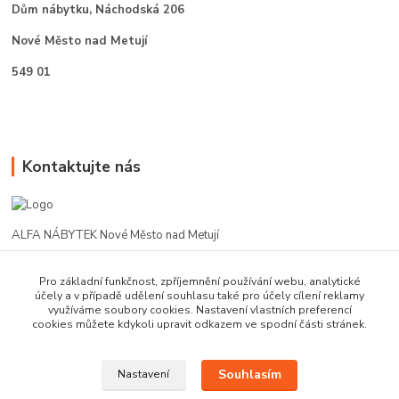
Dům nábytku,
Náchodská 206
Nové Město nad Metují
549 01
Kontaktujte nás
ALFA NÁBYTEK Nové Město nad Metují
602 412 331
Pro základní funkčnost, zpříjemnění používání webu, analytické
účely a v případě udělení souhlasu také pro účely cílení reklamy
využíváme soubory cookies. Nastavení vlastních preferencí
alfanm@seznam.cz
cookies můžete kdykoli upravit odkazem ve spodní části stránek.
Souhlasím
Nastavení