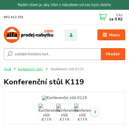
Naším cílem je, aby Vám s nábytkem od nás bylo dobře.
0
ks
602 412 331
za
0 Kč
Menu
Hledat
Úvod
Konferenční stoly
Konferenční stůl K119
Konferenční stůl K119