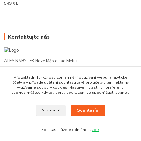
549 01
Kontaktujte nás
ALFA NÁBYTEK Nové Město nad Metují
602 412 331
Pro základní funkčnost, zpříjemnění používání webu, analytické
účely a v případě udělení souhlasu také pro účely cílení reklamy
využíváme soubory cookies. Nastavení vlastních preferencí
alfanm@seznam.cz
cookies můžete kdykoli upravit odkazem ve spodní části stránek.
Souhlasím
Nastavení
Souhlas můžete odmítnout
zde
.
Vytvořeno na
Eshop-rychle.cz