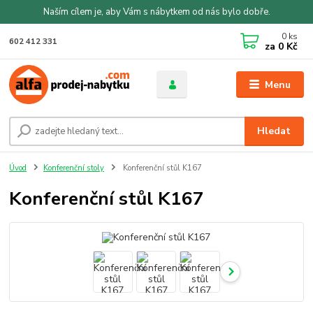
Naším cílem je, aby Vám s nábytkem od nás bylo dobře.
0
ks
602 412 331
za
0 Kč
Menu
Hledat
Úvod
Konferenční stoly
Konferenční stůl K167
Konferenční stůl K167