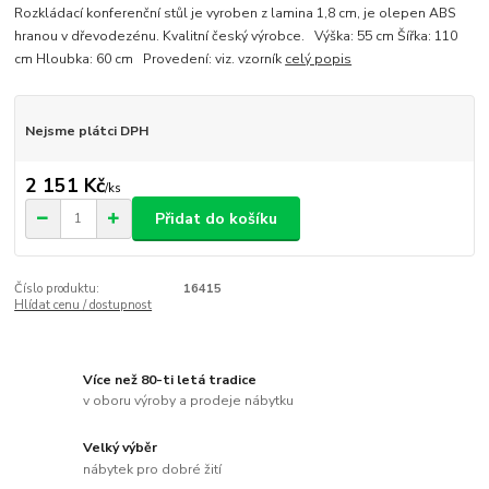
Rozkládací konferenční stůl je vyroben z lamina 1,8 cm, je olepen ABS
hranou v dřevodezénu. Kvalitní český výrobce. Výška: 55 cm Šířka: 110
cm Hloubka: 60 cm Provedení: viz. vzorník
celý popis
Nejsme plátci DPH
2 151 Kč
/
ks
Přidat do košíku
Číslo produktu:
16415
Hlídat cenu / dostupnost
Více než 80-ti letá tradice
v oboru výroby a prodeje nábytku
Velký výběr
nábytek pro dobré žití