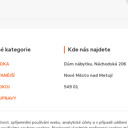
é kategorie
Kde nás najdete
ÍDKA
Dům nábytku,
Náchodská 206
ANĚJŠÍ
Nové Město nad Metují
OKOJ
549 01
UPRAVY
BYTĚ
čnost, zpříjemnění používání webu, analytické účely a v případě udělení
y využíváme soubory cookies. Nastavení vlastních preferencí cookies mů