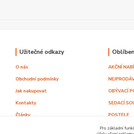
Užitečné odkazy
Oblíben
O nás
AKČNÍ NAB
Obchodní podmínky
NEJPRODÁV
Jak nakupovat
OBÝVACÍ P
Kontakty
SEDACÍ SO
Články
POSTELE
SKŘÍNĚ V 
Pro základní funk
účely cílení reklam