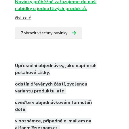
Novinky průběžně zařazujeme do naší
nabídky u jednotlivých produktů.
číst celé
Zobrazit všechny novinky
Upřesnění objednávky, jako např.druh
potahové látky,
odstín dřevěných částí, zvolenou
variantu produktu, atd.
uveďte v objednávkovém formuláři
dole,
v poznámce, případně e-mailem na
alfanm@seznam.cz.