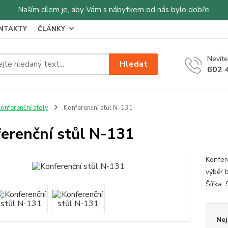
Naším cílem je, aby Vám s nábytkem od nás bylo dobře.
NTAKTY
ČLÁNKY
Nevíte
Hledat
602 
onferenční stoly
Konferenční stůl N-131
erenční stůl N-131
Konfer
výběr 
Šířka:
Nej