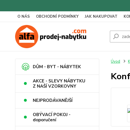
O NÁS
OBCHODNÍ PODMÍNKY
JAK NAKUPOVAT
KO
Úvod
K
DŮM - BYT - NÁBYTEK
Konf
AKCE - SLEVY NÁBYTKU
Z NAŠÍ VZORKOVNY
NEJPRODÁVANĚJŠÍ
OBÝVACÍ POKOJ -
doporučení