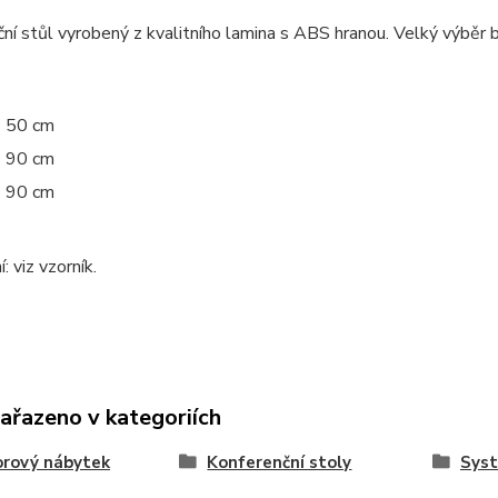
ní stůl vyrobený z kvalitního lamina s ABS hranou. Velký výběr 
50 cm
90 cm
90 cm
: viz vzorník.
zařazeno v kategoriích
orový nábytek
Konferenční stoly
Sys