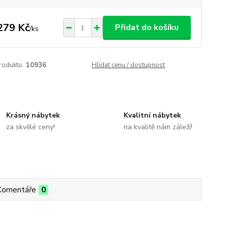
279 Kč
Přidat do košíku
/
ks
roduktu:
10936
Hlídat cenu / dostupnost
Krásný nábytek
Kvalitní nábytek
za skvělé ceny!
na kvalitě nám záleží!
Komentáře
0