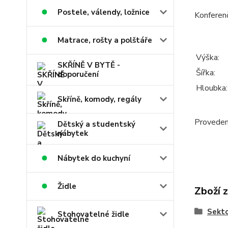
Postele, válendy, ložnice
Konferenč
Matrace, rošty a polštáře
Výška:
SKŘÍNĚ V BYTĚ -
Šířka:
doporučení
Hloubka:
Skříně, komody, regály
Provedení
Dětský a studentský
nábytek
Nábytek do kuchyní
Židle
Zboží 
Sekt
Stohovatelné židle