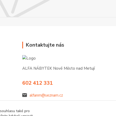
Kontaktujte nás
ALFA NÁBYTEK Nové Město nad Metují
602 412 331
alfanm@seznam.cz
 souhlasu také pro
žete kdykoli upravit