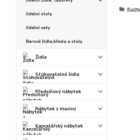
Jídelní židle, taburety
Kuchy
Jídelní stoly
Jídelní sety
Barové židle,křesla a stoly
Židle
Stohovatelné židle
Předsíňový nábytek
Nábytek z masivu
Kancelářský nábytek