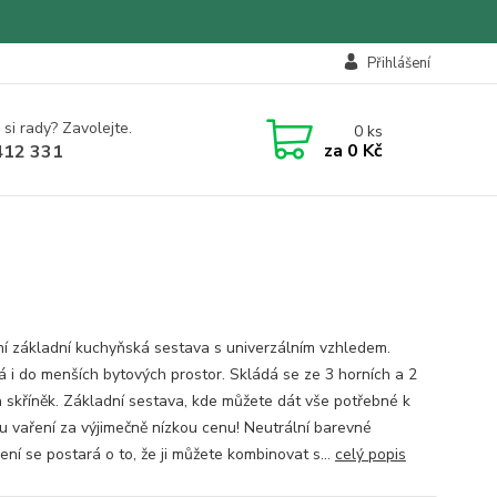
Přihlášení
 si rady? Zavolejte.
0
ks
za
0 Kč
412 331
í základní kuchyňská sestava s univerzálním vzhledem.
 i do menších bytových prostor. Skládá se ze 3 horních a 2
h skříněk. Základní sestava, kde můžete dát vše potřebné k
 vaření za výjimečně nízkou cenu! Neutrální barevné
ní se postará o to, že ji můžete kombinovat s...
celý popis