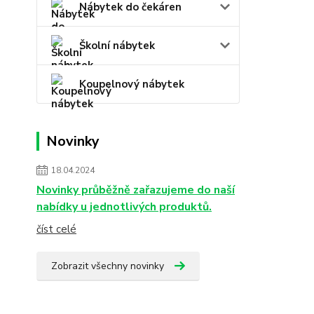
Nábytek do čekáren
Školní nábytek
Koupelnový nábytek
Novinky
18.04.2024
Novinky průběžně zařazujeme do naší
nabídky u jednotlivých produktů.
číst celé
Zobrazit všechny novinky