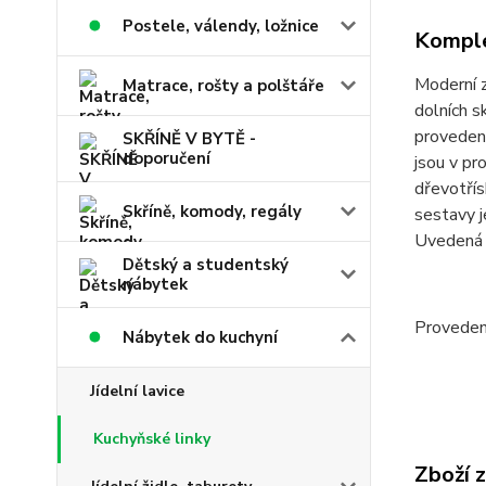
Postele, válendy, ložnice
Komple
Moderní z
Matrace, rošty a polštáře
dolních s
provedení
SKŘÍNĚ V BYTĚ -
doporučení
jsou v pr
dřevotřís
Skříně, komody, regály
sestavy j
Uvedená 
Dětský a studentský
nábytek
Provedení
Nábytek do kuchyní
Jídelní lavice
Kuchyňské linky
Zboží 