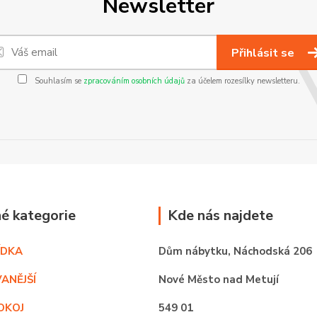
Newsletter
Přihlásit se
Souhlasím se
zpracováním osobních údajů
za účelem rozesílky newsletteru.
é kategorie
Kde nás najdete
ÍDKA
Dům nábytku,
Náchodská 206
ANĚJŠÍ
Nové Město nad Metují
OKOJ
549 01