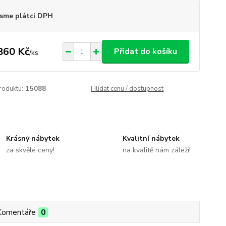
sme plátci DPH
860 Kč
Přidat do košíku
/
ks
roduktu:
15088
Hlídat cenu / dostupnost
Krásný nábytek
Kvalitní nábytek
za skvělé ceny!
na kvalitě nám záleží!
Komentáře
0