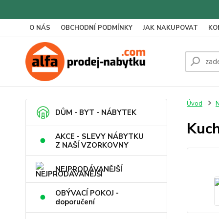
O NÁS
OBCHODNÍ PODMÍNKY
JAK NAKUPOVAT
KO
Úvod
N
DŮM - BYT - NÁBYTEK
Kuch
AKCE - SLEVY NÁBYTKU
Z NAŠÍ VZORKOVNY
NEJPRODÁVANĚJŠÍ
OBÝVACÍ POKOJ -
doporučení