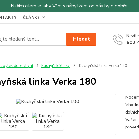
Naším cílem je, aby Vám s nábytkem od nás bylo dobře.
NTAKTY
ČLÁNKY
Nevíte
Hledat
602 
ábytek do kuchyní
Kuchyňské linky
Kuchyňská linka Verka 180
yňská linka Verka 180
Modern
Vhodná
dolníc
Vašemu
provede