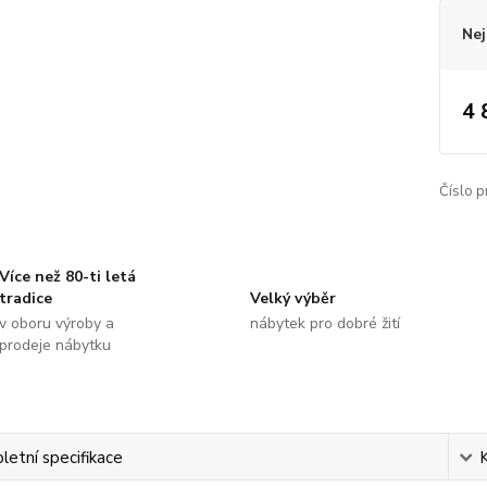
Nej
4 
Číslo p
Více než 80-ti letá
tradice
Velký výběr
v oboru výroby a
nábytek pro dobré žití
prodeje nábytku
etní specifikace