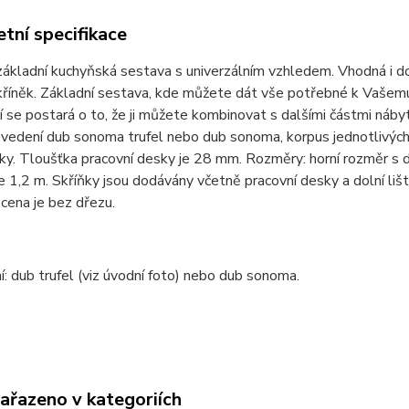
tní specifikace
ákladní kuchyňská sestava s univerzálním vzhledem. Vhodná i do
kříněk. Základní sestava, kde můžete dát vše potřebné k Vašemu
 se postará o to, že ji můžete kombinovat s dalšími částmi náby
ovedení dub sonoma trufel nebo dub sonoma, korpus jednotlivých s
ky. Tloušťka pracovní desky je 28 mm. Rozměry: horní rozměr s d
e 1,2 m. Skříňky jsou dodávány včetně pracovní desky a dolní liš
cena je bez dřezu.
: dub trufel (viz úvodní foto) nebo dub sonoma.
zařazeno v kategoriích