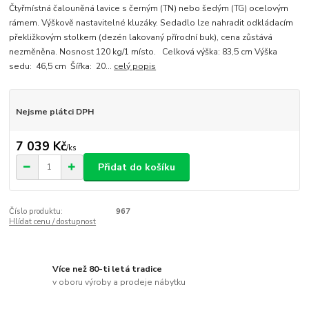
Čtyřmístná čalouněná lavice s černým (TN) nebo šedým (TG) ocelovým
rámem. Výškově nastavitelné kluzáky. Sedadlo lze nahradit odkládacím
překližkovým stolkem (dezén lakovaný přírodní buk), cena zůstává
nezměněna. Nosnost 120 kg/1 místo. Celková výška: 83,5 cm Výška
sedu: 46,5 cm Šířka: 20...
celý popis
Nejsme plátci DPH
7 039 Kč
/
ks
Přidat do košíku
Číslo produktu:
967
Hlídat cenu / dostupnost
Více než 80-ti letá tradice
v oboru výroby a prodeje nábytku