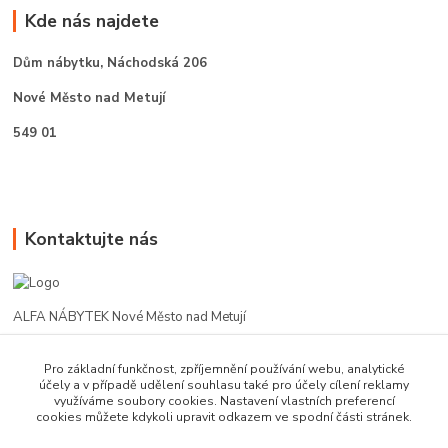
Kde nás najdete
Dům nábytku,
Náchodská 206
Nové Město nad Metují
549 01
Kontaktujte nás
ALFA NÁBYTEK Nové Město nad Metují
602 412 331
Pro základní funkčnost, zpříjemnění používání webu, analytické
účely a v případě udělení souhlasu také pro účely cílení reklamy
využíváme soubory cookies. Nastavení vlastních preferencí
alfanm@seznam.cz
cookies můžete kdykoli upravit odkazem ve spodní části stránek.