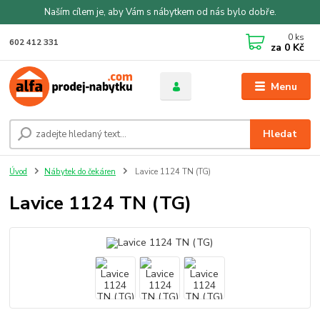
Naším cílem je, aby Vám s nábytkem od nás bylo dobře.
0
ks
602 412 331
za
0 Kč
Menu
Hledat
Úvod
Nábytek do čekáren
Lavice 1124 TN (TG)
Lavice 1124 TN (TG)