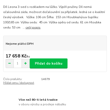
Díl Leona 3-sed s rozkladem na lůžko. Výplň pružiny. Díl nemá
očalouněná záda, možnost dočalounění za příplatek. Jedná se o kvalitní
český výrobek. Výška: 106 cm Šířka: 153 cm Hloubka/výsuv šuplíku:
100/165 cm Výška sedu: 45 cm Výška opěry od sedu. 61 cm Hloubka
sedu: 53 cm ...
celý popis
Nejsme plátci DPH
17 658 Kč
/
ks
Přidat do košíku
Číslo produktu:
14079
Hlídat cenu / dostupnost
Více než 80-ti letá tradice
v oboru výroby a prodeje nábytku