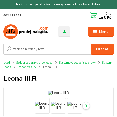
Naším cílem je, aby Vám s nábytkem od nás bylo dobře.
0
ks
602 412 331
za
0 Kč
Menu
Hledat
Úvod
Sedací soupravy a pohovky
Systémové sedací soupravy
Systém
Leona
Jednotlivé díly
Leona III.R
Leona III.R