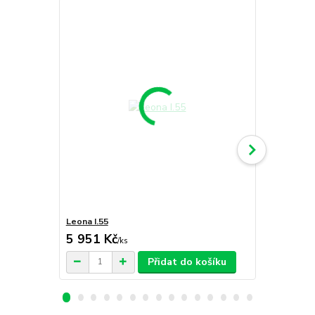
Leona I.55
Leona I.55 Ú
5 951 Kč
6 661 Kč
/
ks
Přidat do košíku