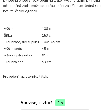
Díl Leona 3-sed s rozkladem na lůžko. Výplň pružiny. Díl nemá
očalouněná záda, možnost dočalounění za příplatek. Jedná se o
kvalitní český výrobek.
Výška:
106 cm
Šířka:
153 cm
Hloubka/výsuv šuplíku:
100/165 cm
Výška sedu:
45 cm
Výška opěry od sedu.
61 cm
Hloubka sedu:
53 cm
Provedení: viz vzorníky látek.
Související zboží
15