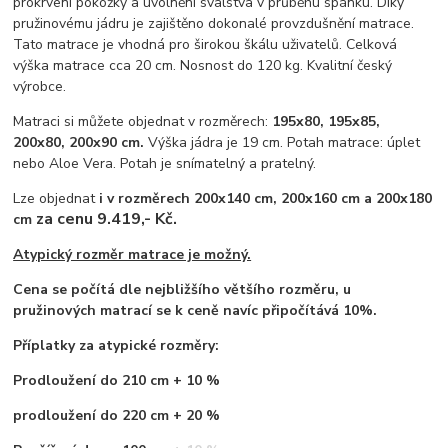
prokrvení pokožky a uvolnění svalstva v průběhu spánku. Díky
pružinovému jádru je zajištěno dokonalé provzdušnění matrace.
Tato matrace je vhodná pro širokou škálu uživatelů. Celková
výška matrace cca 20 cm. Nosnost do 120 kg. Kvalitní český
výrobce.
Matraci si můžete objednat v rozměrech:
195x80, 195x85,
200x80, 200x90 cm.
Výška jádra je 19 cm. Potah matrace: úplet
nebo Aloe Vera. Potah je snímatelný a pratelný.
Lze objednat
i v rozměrech 200x140 cm, 200x160 cm a 200x180
za cenu 9.419,- Kč.
cm
Atypický rozměr matrace je možný.
Cena se počítá dle nejbližšího většího rozměru, u
pružinových matrací se k ceně navíc připočítává 10%.
Příplatky za atypické rozměry:
Prodloužení do 210 cm + 10 %
prodloužení do 220 cm + 20 %