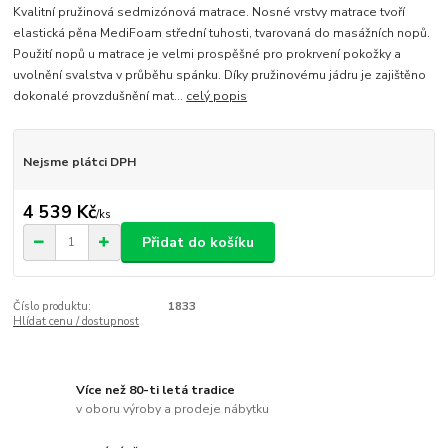
Kvalitní pružinová sedmizónová matrace. Nosné vrstvy matrace tvoří
elastická pěna MediFoam střední tuhosti, tvarovaná do masážních nopů.
Použití nopů u matrace je velmi prospěšné pro prokrvení pokožky a
uvolnění svalstva v průběhu spánku. Díky pružinovému jádru je zajištěno
dokonalé provzdušnění mat...
celý popis
Nejsme plátci DPH
4 539 Kč
/
ks
Přidat do košíku
Číslo produktu:
1833
Hlídat cenu / dostupnost
Více než 80-ti letá tradice
v oboru výroby a prodeje nábytku