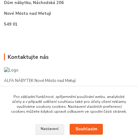
Dům nábytku,
Náchodská 206
Nové Město nad Metují
549 01
Kontaktujte nás
ALFA NÁBYTEK Nové Město nad Metují
602 412 331
Pro základní funkčnost, zpříjemnění používání webu, analytické
účely a v případě udělení souhlasu také pro účely cílení reklamy
využíváme soubory cookies. Nastavení vlastních preferencí
alfanm@seznam.cz
cookies můžete kdykoli upravit odkazem ve spodní části stránek.
Souhlasím
Nastavení