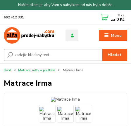
Naším cílem je, aby Vám s nábytkem od nás bylo dobře.
0
ks
602 412 331
za
0 Kč
Menu
Hledat
Úvod
Matrace, rošty a polštáře
Matrace Irma
Matrace Irma