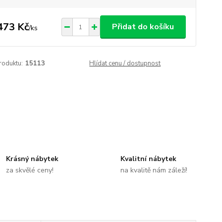
473 Kč
Přidat do košíku
/
ks
roduktu:
15113
Hlídat cenu / dostupnost
Krásný nábytek
Kvalitní nábytek
za skvělé ceny!
na kvalitě nám záleží!