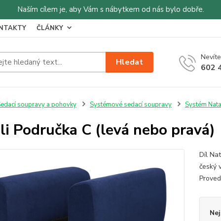
Naším cílem je, aby Vám s nábytkem od nás bylo dobře.
NTAKTY
ČLÁNKY
Nevíte
Hledat
602 
edací soupravy a pohovky
Systémové sedací soupravy
Systém Nata
li Područka C (levá nebo pravá)
Díl Nat
český 
Provede
Nej