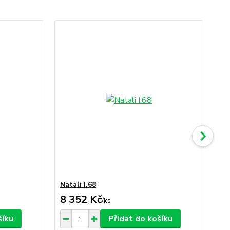
Natali I.68
Nat
8 352 Kč
9 
/
ks
šíku
Přidat do košíku