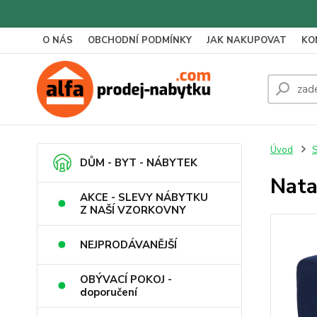
O NÁS
OBCHODNÍ PODMÍNKY
JAK NAKUPOVAT
KO
Úvod
S
DŮM - BYT - NÁBYTEK
Nata
AKCE - SLEVY NÁBYTKU
Z NAŠÍ VZORKOVNY
NEJPRODÁVANĚJŠÍ
OBÝVACÍ POKOJ -
doporučení