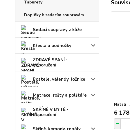
Souvise
Taburety
Doplňky k sedacím soupravám
Sedací soupravy z kůže
Křesla a podnožky
ZDRAVÉ SPANÍ -
doporučení
Postele, válendy, ložnice
Matrace, rošty a polštáře
Natali I
SKŘÍNĚ V BYTĚ -
6 178
doporučení
Skříně, komody, regály