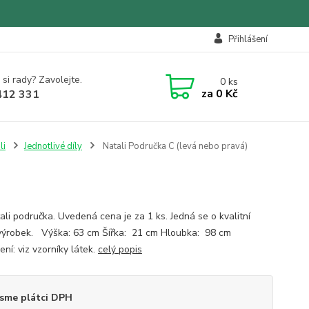
Přihlášení
 si rady? Zavolejte.
0
ks
za
0 Kč
412 331
li
Jednotlivé díly
Natali Područka C (levá nebo pravá)
ali područka. Uvedená cena je za 1 ks. Jedná se o kvalitní
výrobek. Výška: 63 cm Šířka: 21 cm Hloubka: 98 cm
ní: viz vzorníky látek.
celý popis
sme plátci DPH