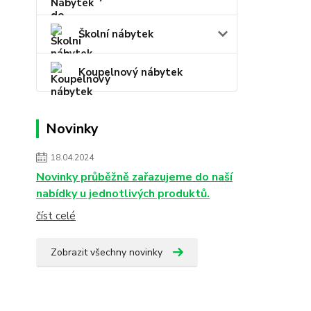
Školní nábytek
Koupelnový nábytek
Novinky
18.04.2024
Novinky průběžně zařazujeme do naší
nabídky u jednotlivých produktů.
číst celé
Zobrazit všechny novinky