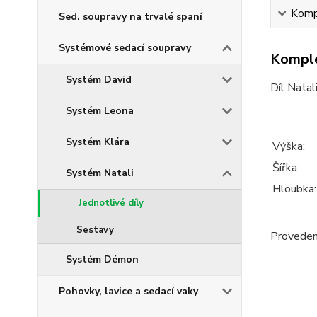
Kompl
Sed. soupravy na trvalé spaní
Systémové sedací soupravy
Komple
Systém David
Díl Natal
Systém Leona
Systém Klára
Výška:
Šířka:
Systém Natali
Hloubka
Jednotlivé díly
Sestavy
Provedení
Systém Démon
Pohovky, lavice a sedací vaky