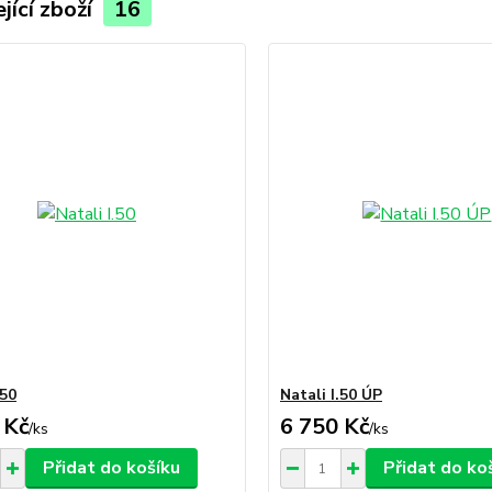
jící zboží
16
.50
Natali I.50 ÚP
 Kč
6 750 Kč
/
ks
/
ks
Přidat do košíku
Přidat do ko