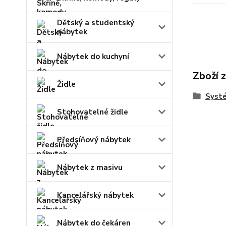
Dětský a studentský
nábytek
Nábytek do kuchyní
Zboží 
Židle
Syst
Stohovatelné židle
Předsíňový nábytek
Nábytek z masivu
Kancelářský nábytek
Nábytek do čekáren