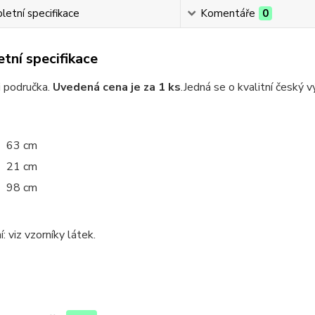
etní specifikace
Komentáře
0
tní specifikace
i područka.
Uvedená cena je za 1 ks
.
Jedná se o kvalitní český v
63 cm
21 cm
:
98 cm
: viz vzorníky látek.