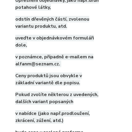
Upřesnění objednávky, jako např.druh
potahové látky,
odstín dřevěných částí, zvolenou
variantu produktu, atd.
uveďte v objednávkovém formuláři
dole,
v poznámce, případně e-mailem na
alfanm@seznam.cz.
Ceny produktů jsou obvykle v
základní variantě dle popisu.
Pokud zvolíte některou z uvedených,
dalších variant popsaných
v nabídce (jako např.prodloužení,
zkrácení, zúžení, atd.)