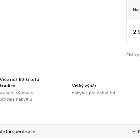
Nej
2 
Číslo p
Více než 80-ti letá
tradice
Velký výběr
v oboru výroby a
nábytek pro dobré žití
prodeje nábytku
etní specifikace