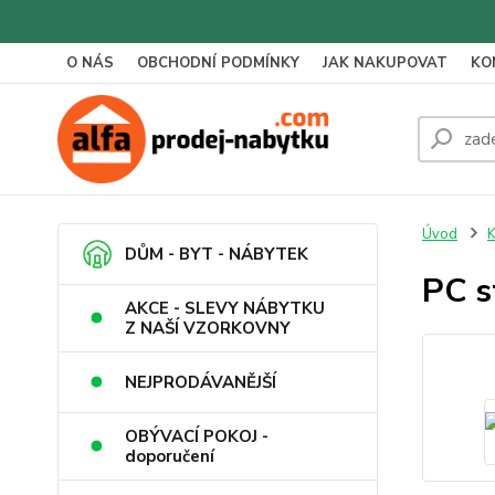
O NÁS
OBCHODNÍ PODMÍNKY
JAK NAKUPOVAT
KO
Úvod
K
DŮM - BYT - NÁBYTEK
PC s
AKCE - SLEVY NÁBYTKU
Z NAŠÍ VZORKOVNY
NEJPRODÁVANĚJŠÍ
OBÝVACÍ POKOJ -
doporučení