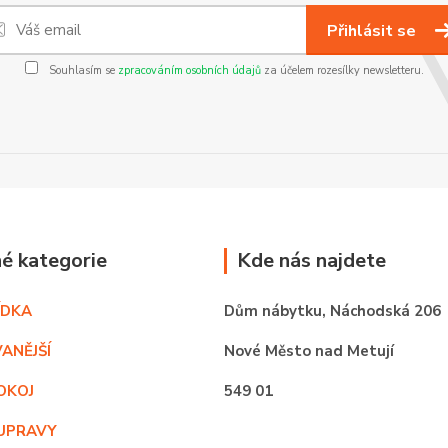
Přihlásit se
Souhlasím se
zpracováním osobních údajů
za účelem rozesílky newsletteru.
é kategorie
Kde nás najdete
ÍDKA
Dům nábytku,
Náchodská 206
ANĚJŠÍ
Nové Město nad Metují
OKOJ
549 01
UPRAVY