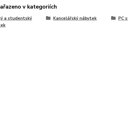
zařazeno v kategoriích
ý a studentský
Kancelářský nábytek
PC s
tek