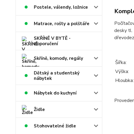
Postele, válendy, ložnice
Komple
Počítačov
Matrace, rošty a polštáře
desky tl.
dřevodezé
SKŘÍNĚ V BYTĚ -
doporučení
Skříně, komody, regály
Šířka:
Výška:
Dětský a studentský
nábytek
Hloubka:
Nábytek do kuchyní
Provedení
Židle
Stohovatelné židle