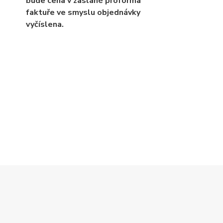
bude cena v zaslané proforma
faktuře ve smyslu objednávky
vyčíslena.