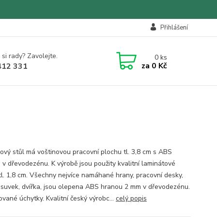
Přihlášení
 si rady? Zavolejte.
0
ks
za
0 Kč
412 331
čový stůl má voštinovou pracovní plochu tl. 3,8 cm s ABS
 v dřevodezénu. K výrobě jsou použity kvalitní laminátové
tl. 1,8 cm. Všechny nejvíce namáhané hrany, pracovní desky,
ásuvek, dvířka, jsou olepena ABS hranou 2 mm v dřevodezénu.
vané úchytky. Kvalitní český výrobc...
celý popis