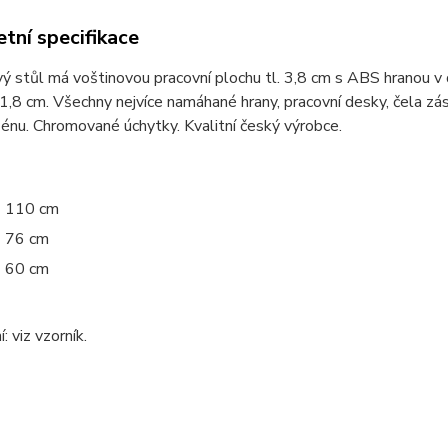
tní specifikace
ý stůl má voštinovou pracovní plochu tl. 3,8 cm s ABS hranou v 
 1,8 cm. Všechny nejvíce namáhané hrany, pracovní desky, čela z
nu. Chromované úchytky. Kvalitní český výrobce.
110 cm
76 cm
60 cm
: viz vzorník.