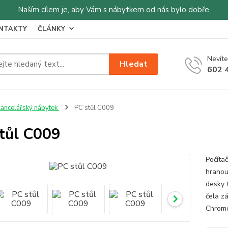
Naším cílem je, aby Vám s nábytkem od nás bylo dobře.
NTAKTY
ČLÁNKY
Nevíte
Hledat
602 
ancelářský nábytek
PC stůl C009
tůl C009
Počíta
hranou
desky 
čela z
Chromo