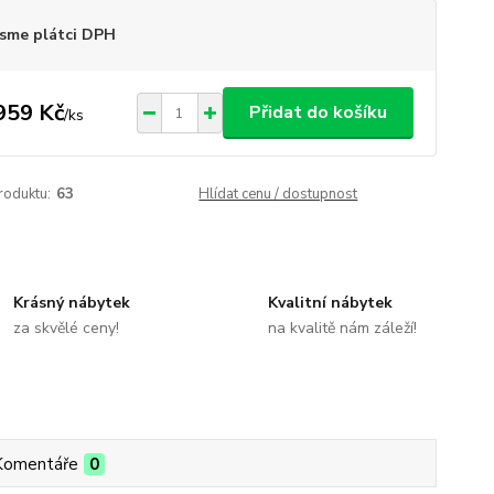
sme plátci DPH
959 Kč
Přidat do košíku
/
ks
roduktu:
63
Hlídat cenu / dostupnost
Krásný nábytek
Kvalitní nábytek
za skvělé ceny!
na kvalitě nám záleží!
Komentáře
0