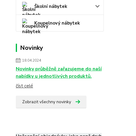
Školní nábytek
Koupelnový nábytek
Novinky
18.04.2024
Novinky průběžně zařazujeme do naší
nabídky u jednotlivých produktů.
číst celé
Zobrazit všechny novinky