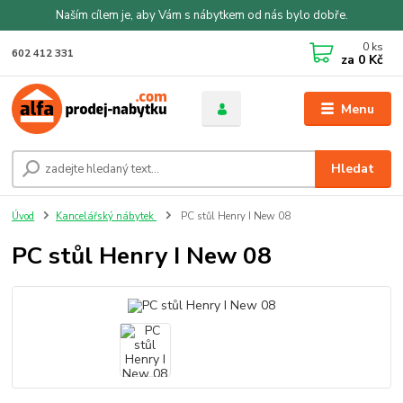
Naším cílem je, aby Vám s nábytkem od nás bylo dobře.
0
ks
602 412 331
za
0 Kč
Menu
Hledat
Úvod
Kancelářský nábytek
PC stůl Henry I New 08
PC stůl Henry I New 08