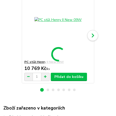
PC stůl Henry II New 09W
PC stůl Henr
10 769 Kč
11 479 
/
ks
Přidat do košíku
Zboží zařazeno v kategoriích