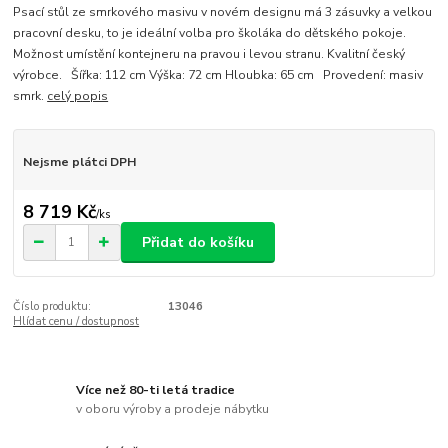
Psací stůl ze smrkového masivu v novém designu má 3 zásuvky a velkou
pracovní desku, to je ideální volba pro školáka do dětského pokoje.
Možnost umístění kontejneru na pravou i levou stranu. Kvalitní český
výrobce. Šířka: 112 cm Výška: 72 cm Hloubka: 65 cm Provedení: masiv
smrk.
celý popis
Nejsme plátci DPH
8 719 Kč
/
ks
Přidat do košíku
Číslo produktu:
13046
Hlídat cenu / dostupnost
Více než 80-ti letá tradice
v oboru výroby a prodeje nábytku