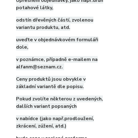
Upřesnění objednávky, jako např.druh
potahové látky,
odstín dřevěných částí, zvolenou
variantu produktu, atd.
uveďte v objednávkovém formuláři
dole,
v poznámce, případně e-mailem na
alfanm@seznam.cz.
Ceny produktů jsou obvykle v
základní variantě dle popisu.
Pokud zvolíte některou z uvedených,
dalších variant popsaných
v nabídce (jako např.prodloužení,
zkrácení, zúžení, atd.)