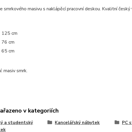
e smrkového masivu s naklápěcí pracovní deskou. Kvalitní český 
125 cm
76 cm
65 cm
: masiv smrk.
zařazeno v kategoriích
ý a studentský
Kancelářský nábytek
PC s
tek