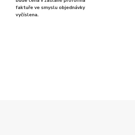
bude cena v zaslané proforma
faktuře ve smyslu objednávky
vyčíslena.