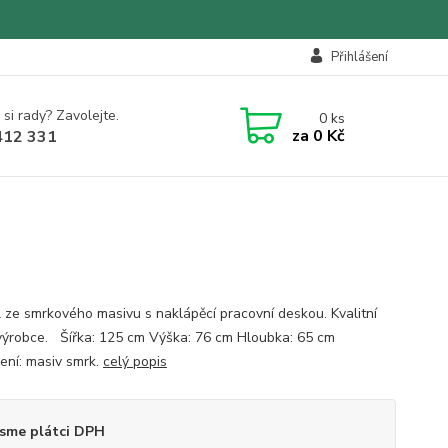
Přihlášení
 si rady? Zavolejte.
0
ks
za
0 Kč
412 331
l ze smrkového masivu s naklápěcí pracovní deskou. Kvalitní
výrobce. Šířka: 125 cm Výška: 76 cm Hloubka: 65 cm
ení: masiv smrk.
celý popis
sme plátci DPH