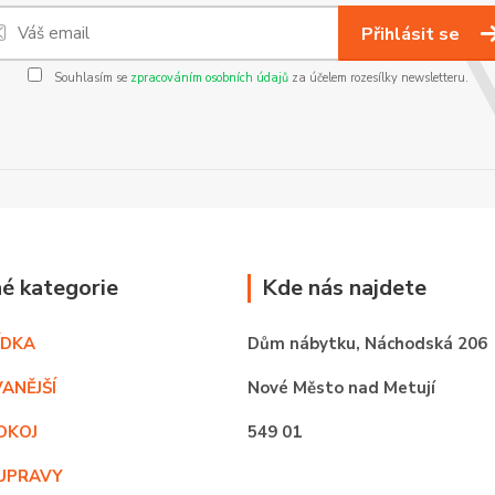
Přihlásit se
Souhlasím se
zpracováním osobních údajů
za účelem rozesílky newsletteru.
é kategorie
Kde nás najdete
ÍDKA
Dům nábytku,
Náchodská 206
ANĚJŠÍ
Nové Město nad Metují
OKOJ
549 01
UPRAVY