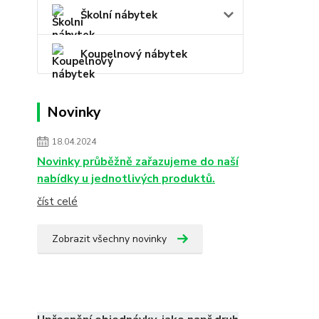
Školní nábytek
Koupelnový nábytek
Novinky
18.04.2024
Novinky průběžně zařazujeme do naší
nabídky u jednotlivých produktů.
číst celé
Zobrazit všechny novinky