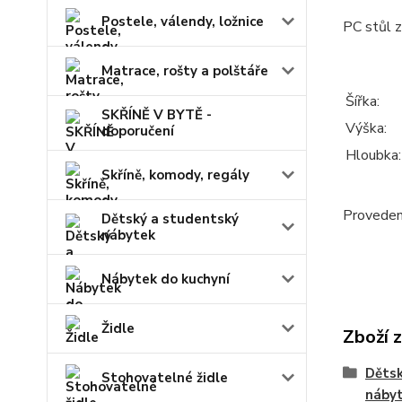
Postele, válendy, ložnice
PC stůl z
Matrace, rošty a polštáře
Šířka:
SKŘÍNĚ V BYTĚ -
Výška:
doporučení
Hloubka:
Skříně, komody, regály
Provedení
Dětský a studentský
nábytek
Nábytek do kuchyní
Židle
Zboží 
Dětsk
Stohovatelné židle
náby