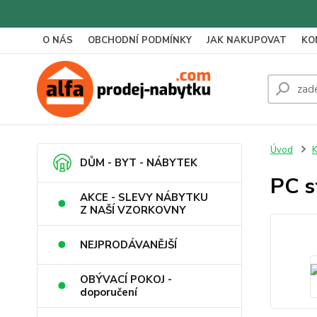
O NÁS
OBCHODNÍ PODMÍNKY
JAK NAKUPOVAT
KO
Úvod
K
DŮM - BYT - NÁBYTEK
PC s
AKCE - SLEVY NÁBYTKU
Z NAŠÍ VZORKOVNY
NEJPRODÁVANĚJŠÍ
OBÝVACÍ POKOJ -
doporučení