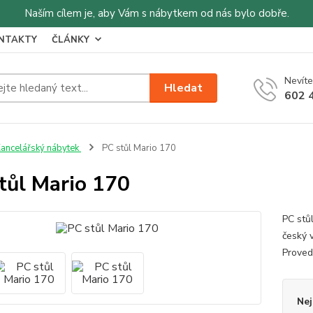
Naším cílem je, aby Vám s nábytkem od nás bylo dobře.
NTAKTY
ČLÁNKY
Nevíte
Hledat
602 
ancelářský nábytek
PC stůl Mario 170
tůl Mario 170
PC stů
český 
Proved
Nej