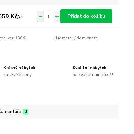
559 Kč
Přidat do košíku
/
ks
roduktu:
13041
Hlídat cenu / dostupnost
Krásný nábytek
Kvalitní nábytek
za skvělé ceny!
na kvalitě nám záleží!
Komentáře
0