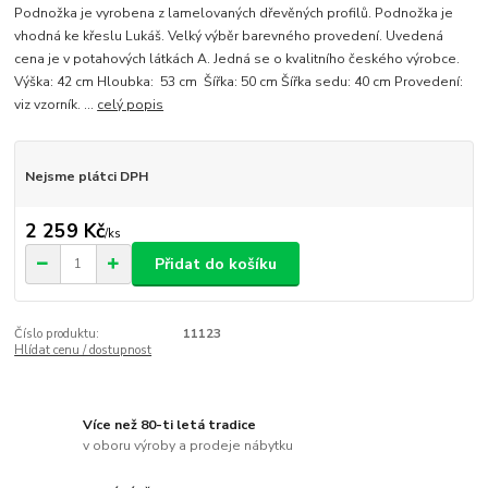
Podnožka je vyrobena z lamelovaných dřevěných profilů. Podnožka je
vhodná ke křeslu Lukáš. Velký výběr barevného provedení. Uvedená
cena je v potahových látkách A. Jedná se o kvalitního českého výrobce.
Výška: 42 cm Hloubka: 53 cm Šířka: 50 cm Šířka sedu: 40 cm Provedení:
viz vzorník. ...
celý popis
Nejsme plátci DPH
2 259 Kč
/
ks
Přidat do košíku
Číslo produktu:
11123
Hlídat cenu / dostupnost
Více než 80-ti letá tradice
v oboru výroby a prodeje nábytku