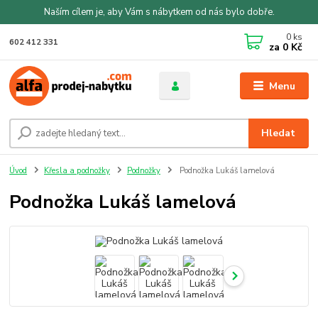
Naším cílem je, aby Vám s nábytkem od nás bylo dobře.
0
ks
602 412 331
za
0 Kč
Menu
Hledat
Úvod
Křesla a podnožky
Podnožky
Podnožka Lukáš lamelová
Podnožka Lukáš lamelová