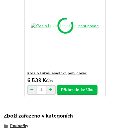
Křeslo Lukáš lamelové pohupovací
6 539 Kč
/
ks
Přidat do košíku
Zboží zařazeno v kategoriích
Podnožky