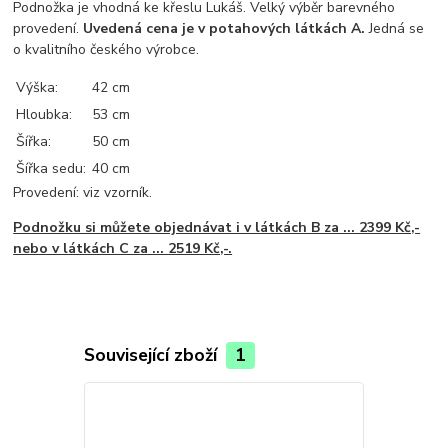
Podnožka je vhodná ke křeslu Lukáš. Velký výběr barevného
provedení.
Uvedená cena je v potahových látkách A.
Jedná se
o kvalitního českého výrobce.
Výška:
42 cm
Hloubka:
53 cm
Šířka:
50 cm
Šířka sedu:
40 cm
Provedení: viz vzorník.
Podnožku si můžete objednávat i v látkách B za ... 2399 Kč,-
nebo v látkách C za ... 2519 Kč,-.
Související zboží
1