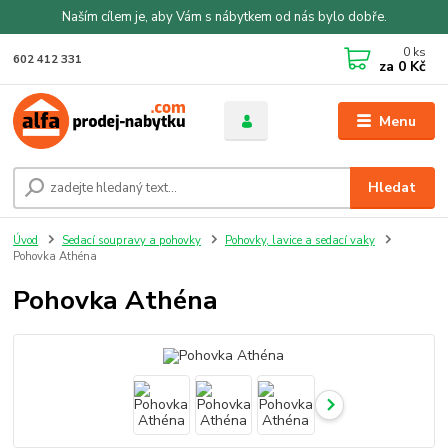
Naším cílem je, aby Vám s nábytkem od nás bylo dobře.
0
ks
602 412 331
za
0 Kč
Menu
Hledat
Úvod
Sedací soupravy a pohovky
Pohovky, lavice a sedací vaky
Pohovka Athéna
Pohovka Athéna