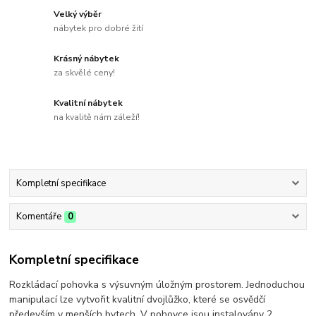
Velký výběr
nábytek pro dobré žití
Krásný nábytek
za skvělé ceny!
Kvalitní nábytek
na kvalitě nám záleží!
Kompletní specifikace
Komentáře
0
Kompletní specifikace
Rozkládací pohovka s výsuvným úložným prostorem. Jednoduchou
manipulací lze vytvořit kvalitní dvojlůžko, které se osvědčí
především v menších bytech. V pohovce jsou instalovány 2