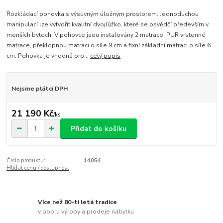
Rozkládací pohovka s výsuvným úložným prostorem. Jednoduchou
manipulací lze vytvořit kvalitní dvojlůžko, které se osvědčí především v
menších bytech. V pohovce jsou instalovány 2 matrace: PUR vrstenné
matrace, překlopnou matraci o síle 9 cm a fixní základní matraci o síle 6
cm. Pohovka je vhodná pro...
celý popis
Nejsme plátci DPH
21 190 Kč
/
ks
Přidat do košíku
Číslo produktu:
14054
Hlídat cenu / dostupnost
Více než 80-ti letá tradice
v oboru výroby a prodeje nábytku