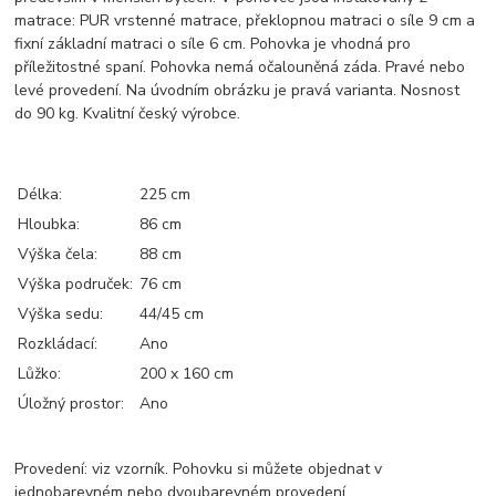
matrace: PUR vrstenné matrace, překlopnou matraci o síle 9 cm a
fixní základní matraci o síle 6 cm. Pohovka je vhodná pro
příležitostné spaní. Pohovka nemá očalouněná záda. Pravé nebo
levé provedení. Na úvodním obrázku je pravá varianta. Nosnost
do 90 kg. Kvalitní český výrobce.
Délka:
225 cm
Hloubka:
86 cm
Výška čela:
88 cm
Výška područek:
76 cm
Výška sedu:
44/45 cm
Rozkládací:
Ano
Lůžko:
200 x 160 cm
Úložný prostor:
Ano
Provedení: viz vzorník. Pohovku si můžete objednat v
jednobarevném nebo dvoubarevném provedení.