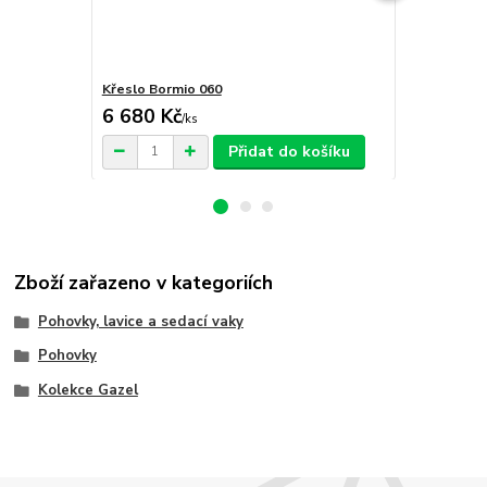
Křeslo Bormio 060
Pohovka Bor
6 680 Kč
14 050 
/
ks
Přidat do košíku
Zboží zařazeno v kategoriích
Pohovky, lavice a sedací vaky
Pohovky
Kolekce Gazel