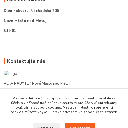
Dům nábytku,
Náchodská 206
Nové Město nad Metují
549 01
Kontaktujte nás
ALFA NÁBYTEK Nové Město nad Metují
602 412 331
Pro základní funkčnost, zpříjemnění používání webu, analytické
účely a v případě udělení souhlasu také pro účely cílení reklamy
využíváme soubory cookies. Nastavení vlastních preferencí
alfanm@seznam.cz
cookies můžete kdykoli upravit odkazem ve spodní části stránek.