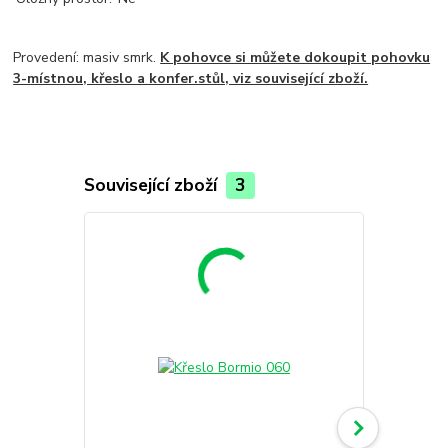
Provedení: masiv smrk.
K pohovce si můžete dokoupit pohovku
3-místnou, křeslo a konfer.stůl, viz související zboží.
Související zboží
3