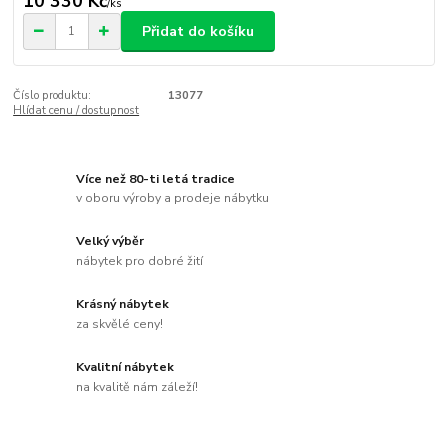
10 330 Kč
/
ks
Přidat do košíku
Číslo produktu:
13077
Hlídat cenu / dostupnost
Více než 80-ti letá tradice
v oboru výroby a prodeje nábytku
Velký výběr
nábytek pro dobré žití
Krásný nábytek
za skvělé ceny!
Kvalitní nábytek
na kvalitě nám záleží!