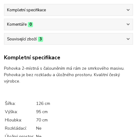
Kompletní specifikace
Komentáře
0
Související zboží
3
Kompletní specifikace
Pohovka 2-místná s čalouněním má rám ze smrkového masivu.
Pohovka je bez rozkladu a úložného prostoru. Kvalitní český
výrobce.
Šířka:
126 cm
Výška:
95 cm
Hloubka:
70 cm
Rozkládací:
Ne
Úložný prostor:
Ne