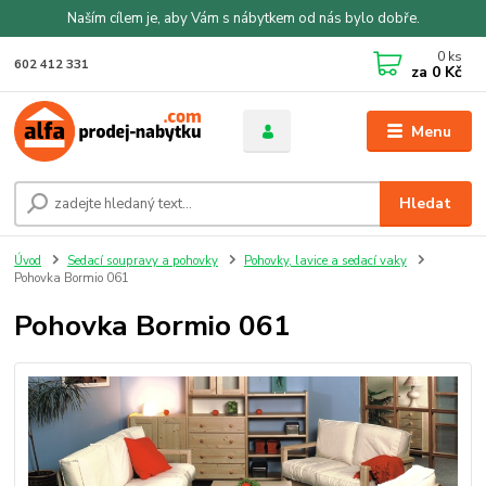
Naším cílem je, aby Vám s nábytkem od nás bylo dobře.
0
ks
602 412 331
za
0 Kč
Menu
Hledat
Úvod
Sedací soupravy a pohovky
Pohovky, lavice a sedací vaky
Pohovka Bormio 061
Pohovka Bormio 061