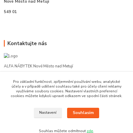
Nové Město nad Metují
549 01
Kontaktujte nás
ALFA NÁBYTEK Nové Město nad Metují
602 412 331
Pro základní funkčnost, zpříjemnění používání webu, analytické
účely a v případě udělení souhlasu také pro účely cílení reklamy
využíváme soubory cookies. Nastavení vlastních preferencí
alfanm@seznam.cz
cookies můžete kdykoli upravit odkazem ve spodní části stránek.
Souhlasím
Nastavení
Souhlas můžete odmítnout
zde
.