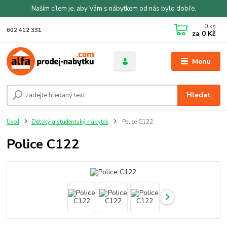
Naším cílem je, aby Vám s nábytkem od nás bylo dobře.
0
ks
602 412 331
za
0 Kč
Menu
Hledat
Úvod
Dětský a studentský nábytek
Police C122
Police C122