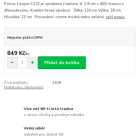
Police Casper C122 je vyrobena z lamina tl. 1,8 cm s ABS hranou v
dřevodezénu. Kvalitní český výrobce. Šířka: 120 cm Výška: 28 cm
Hloubka: 23 cm Provedení: creme modrá nebo zelená.
celý popis
Nejsme plátci DPH
849 Kč
/
ks
Přidat do košíku
Číslo produktu:
1426
Hlídat cenu / dostupnost
Více než 80-ti letá tradice
v oboru výroby a prodeje nábytku
Velký výběr
nábytek pro dobré žití