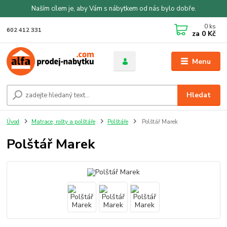
Naším cílem je, aby Vám s nábytkem od nás bylo dobře.
0
ks
602 412 331
za
0 Kč
Menu
Hledat
Úvod
Matrace, rošty a polštáře
Polštáře
Polštář Marek
Polštář Marek