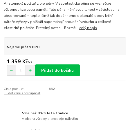
Anatomický polštář z bio pěny. Viscoelastická pěna se vyznačuje
výbornou tvarovou pamětí. Tato pěna mění svou tuhost v závislosti na
absorbovaném teple, čímž tak dosáhneme dokonalé opory krční
páteře.Výřezy v polštáři napomáhají proudění vzduchu a celkové
elasticitě polštáře. Pratelný potah. Rozmě...
celý popis
Nejsme plátci DPH
1 359 Kč
/
ks
Přidat do košíku
Číslo produktu:
832
Hlídat cenu / dostupnost
Více než 80-ti letá tradice
v oboru výroby a prodeje nábytku