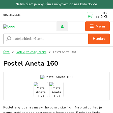
Naším cílem je, aby Vám s nábytkem od nás bylo dobře.
0
ks
602 412 331
za
0 Kč
Menu
Hledat
Úvod
Postele, válendy, ložnice
Postel Aneta 160
Postel Aneta 160
Postel je vyrobena z masivního buku o síle 4 cm. Na první pohled je
patrná stabilita a odolnost postele, které podtrhují zejména široké