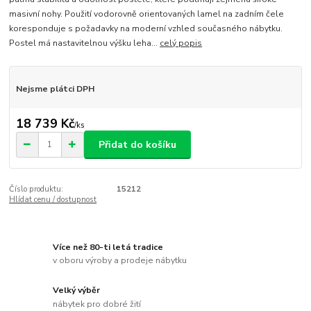
masivní nohy. Použití vodorovně orientovaných lamel na zadním čele
koresponduje s požadavky na moderní vzhled současného nábytku.
Postel má nastavitelnou výšku leha...
celý popis
Nejsme plátci DPH
18 739 Kč
/
ks
Přidat do košíku
Číslo produktu:
15212
Hlídat cenu / dostupnost
Více než 80-ti letá tradice
v oboru výroby a prodeje nábytku
Velký výběr
nábytek pro dobré žití