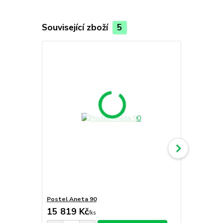
Související zboží
5
Postel Aneta 90
Postel Anet
15 819 Kč
16 059 
/
ks