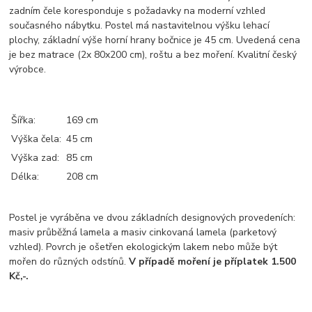
zadním čele koresponduje s požadavky na moderní vzhled
současného nábytku. Postel má nastavitelnou výšku lehací
plochy, základní výše horní hrany bočnice je 45 cm. Uvedená cena
je bez matrace (2x 80x200 cm), roštu a bez moření. Kvalitní český
výrobce.
Šířka:
169 cm
Výška čela:
45 cm
Výška zad:
85 cm
Délka:
208 cm
Postel je vyráběna ve dvou základních designových provedeních:
masiv průběžná lamela a masiv cinkovaná lamela (parketový
vzhled).
Povrch je ošetřen ekologickým lakem nebo může být
mořen do různých odstínů.
V případě moření je příplatek 1.500
Kč,-.