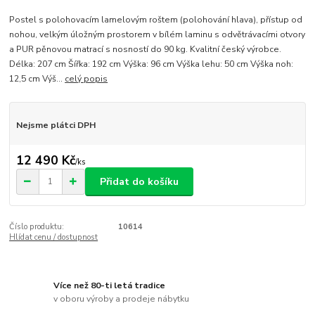
Postel s polohovacím lamelovým roštem (polohování hlava), přístup od
nohou, velkým úložným prostorem v bílém laminu s odvětrávacími otvory
a PUR pěnovou matrací s nosností do 90 kg. Kvalitní český výrobce.
Délka: 207 cm Šířka: 192 cm Výška: 96 cm Výška lehu: 50 cm Výška noh:
12,5 cm Výš...
celý popis
Nejsme plátci DPH
12 490 Kč
/
ks
Přidat do košíku
Číslo produktu:
10614
Hlídat cenu / dostupnost
Více než 80-ti letá tradice
v oboru výroby a prodeje nábytku