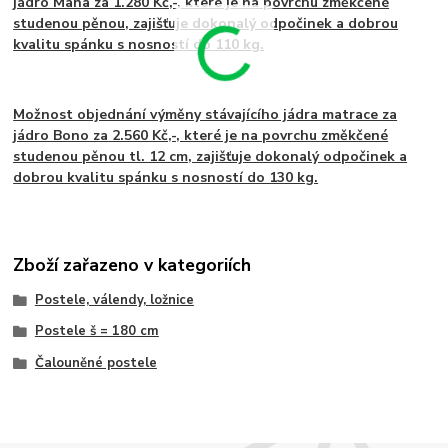
jádro Mana za 1.280 Kč,-, které je na povrchu změkčené
studenou pěnou, zajišťuje dokonalý odpočinek a dobrou
kvalitu spánku s nosností do 110 kg.
Možnost objednání výměny stávajícího jádra matrace za
jádro Bono za 2.560 Kč,-, které je na povrchu změkčené
studenou pěnou tl. 12 cm, zajišťuje dokonalý odpočinek a
dobrou kvalitu spánku s nosností do 130 kg.
Zboží zařazeno v kategoriích
Postele, válendy, ložnice
Postele š = 180 cm
Čalouněné postele