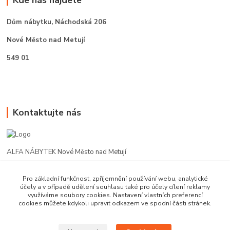
Dům nábytku,
Náchodská 206
Nové Město nad Metují
549 01
Kontaktujte nás
ALFA NÁBYTEK Nové Město nad Metují
602 412 331
Pro základní funkčnost, zpříjemnění používání webu, analytické
účely a v případě udělení souhlasu také pro účely cílení reklamy
využíváme soubory cookies. Nastavení vlastních preferencí
alfanm@seznam.cz
cookies můžete kdykoli upravit odkazem ve spodní části stránek.