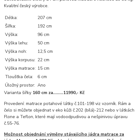
Kvalitní český výrobce.
Délka:
207 cm
Šířka:
192 cm
Výška:
96 cm
Výška lehu:
50 cm
Výška noh:
12,5 cm
Výška korpusu:
22 cm
Výška matrace:
15 cm
Tloušťka čela:
6 cm
Úložný prostor:
Ano
Varianta šířky
160 cm za........11990,- Kč
Provedení: matrace potahové látky č.101-198 viz vzorník. Rám a
čelo si můžete objednat v eko kůži č.202 (bílá)-212 nebo v látkách
Flone a Teflon, které mají vodoodpudivou a nešpinivou úpravu
č.55-76.
Možnost objednání výměny stávajícího jádra matrace za