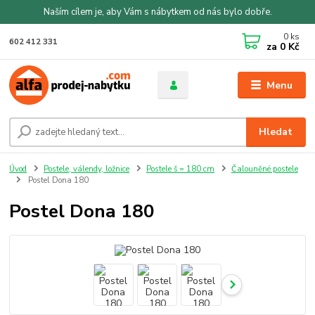
Naším cílem je, aby Vám s nábytkem od nás bylo dobře.
0
ks
602 412 331
za
0 Kč
Menu
Hledat
Úvod
Postele, válendy, ložnice
Postele š = 180 cm
Čalouněné postele
Postel Dona 180
Postel Dona 180