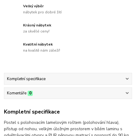
Velký výběr
nábytek pro dobré žití
Krásný nábytek
za skvělé ceny!
Kvalitní nábytek
na kvalitě nám záleží!
Kompletní specifikace
Komentáře
0
Kompletní specifikace
Postel s polohovacím lamelovým roštem (polohování hlava),
přístup od nohou, velkým úložným prostorem v bílém laminu s
odvětrávacími otvory a PUR pěnovou matrací s nosností do 90 kg.