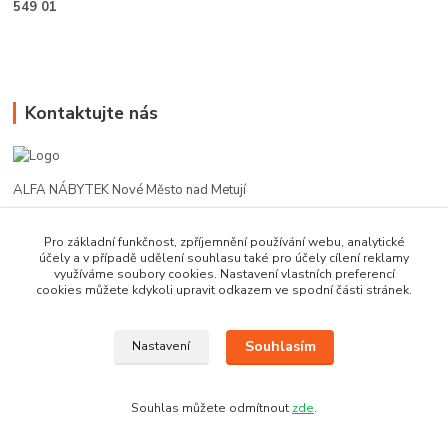
549 01
Kontaktujte nás
ALFA NÁBYTEK Nové Město nad Metují
602 412 331
Pro základní funkčnost, zpříjemnění používání webu, analytické
účely a v případě udělení souhlasu také pro účely cílení reklamy
využíváme soubory cookies. Nastavení vlastních preferencí
alfanm@seznam.cz
cookies můžete kdykoli upravit odkazem ve spodní části stránek.
Souhlasím
Nastavení
Souhlas můžete odmítnout
zde
.
Vytvořeno na
Eshop-rychle.cz