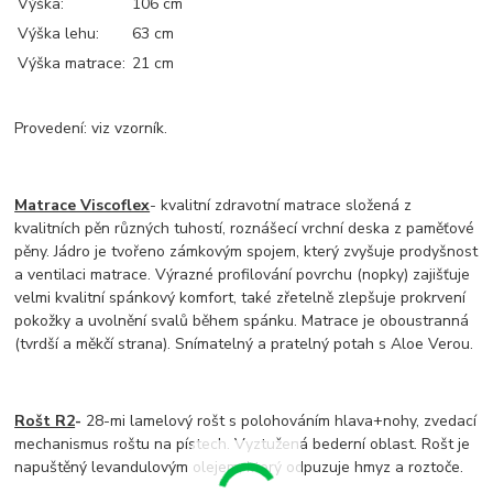
Výška:
106 cm
Výška lehu:
63 cm
Výška matrace:
21 cm
Provedení: viz vzorník.
Matrace Viscoflex
- kvalitní zdravotní matrace složená z
kvalitních pěn různých tuhostí, roznášecí vrchní deska z paměťové
pěny. Jádro je tvořeno zámkovým spojem, který zvyšuje prodyšnost
a ventilaci matrace. Výrazné profilování povrchu (nopky) zajišťuje
velmi kvalitní spánkový komfort, také zřetelně zlepšuje prokrvení
pokožky a uvolnění svalů během spánku. Matrace je oboustranná
(tvrdší a měkčí strana). Snímatelný a pratelný potah s Aloe Verou.
Rošt R2
-
28-mi lamelový rošt s polohováním hlava+nohy, zvedací
mechanismus roštu na pístech. Vyztužená bederní oblast. Rošt je
napuštěný levandulovým olejem, který odpuzuje hmyz a roztoče.