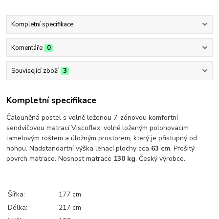
Kompletní specifikace
Komentáře
0
Související zboží
3
Kompletní specifikace
Čalouněná postel s volně loženou 7-zónovou komfortní
sendvičovou matrací Viscoflex, volně loženým polohovacím
lamelovým roštem a úložným prostorem, který je přístupný od
nohou. Nadstandartní výška lehací plochy cca
63 cm
. Prošitý
povrch matrace. Nosnost matrace
130 kg
. Český výrobce.
Šířka:
177 cm
Délka:
217 cm