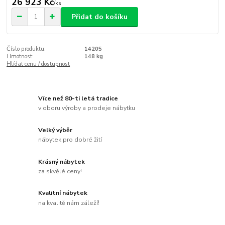
26 923 Kč
/
ks
Přidat do košíku
Číslo produktu:
14205
Hmotnost:
148 kg
Hlídat cenu / dostupnost
Více než 80-ti letá tradice
v oboru výroby a prodeje nábytku
Velký výběr
nábytek pro dobré žití
Krásný nábytek
za skvělé ceny!
Kvalitní nábytek
na kvalitě nám záleží!