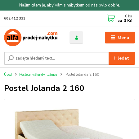
Naším cílem je, aby Vám s nábytkem od nás bylo dobře.
0
ks
602 412 331
za
0 Kč
Menu
Hledat
Úvod
Postele, válendy, ložnice
Postel Jolanda 2 160
Postel Jolanda 2 160