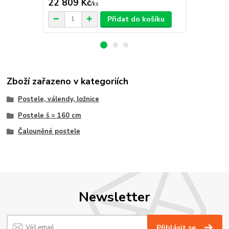
22 809 Kč
22 809 
/
ks
Přidat do košíku
Zboží zařazeno v kategoriích
Postele, válendy, ložnice
Postele š = 160 cm
Čalouněné postele
Newsletter
Přihlásit se