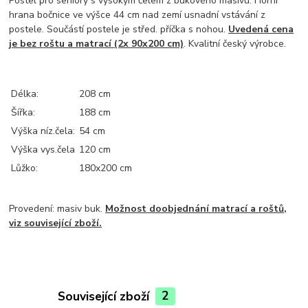
Postel pro seniory s vysokým čelem z bukového masivu. Horní
hrana bočnice ve výšce 44 cm nad zemí usnadní vstávání z
postele. Součástí postele je střed. příčka s nohou.
Uvedená cena
je bez roštu a matrací (2x 90x200 cm)
. Kvalitní český výrobce.
Délka:
208 cm
Šířka:
188 cm
Výška níz.čela:
54 cm
Výška vys.čela
120 cm
Lůžko:
180x200 cm
Provedení: masiv buk.
Možnost doobjednání matrací a roštů,
viz související zboží.
Související zboží
2