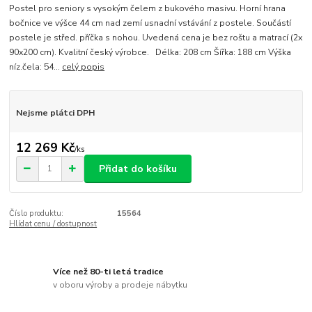
Postel pro seniory s vysokým čelem z bukového masivu. Horní hrana
bočnice ve výšce 44 cm nad zemí usnadní vstávání z postele. Součástí
postele je střed. příčka s nohou. Uvedená cena je bez roštu a matrací (2x
90x200 cm). Kvalitní český výrobce. Délka: 208 cm Šířka: 188 cm Výška
níz.čela: 54...
celý popis
Nejsme plátci DPH
12 269 Kč
/
ks
Přidat do košíku
Číslo produktu:
15564
Hlídat cenu / dostupnost
Více než 80-ti letá tradice
v oboru výroby a prodeje nábytku