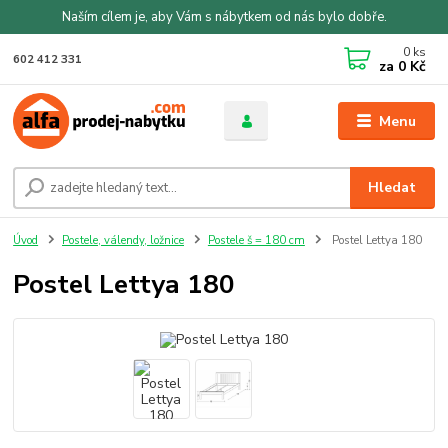
Naším cílem je, aby Vám s nábytkem od nás bylo dobře.
0
ks
602 412 331
za
0 Kč
Menu
Hledat
Úvod
Postele, válendy, ložnice
Postele š = 180 cm
Postel Lettya 180
Postel Lettya 180