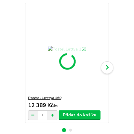
Postel Lettya 160
Laťkový roš
12 389 Kč
1 469 Kč
/
ks
Přidat do košíku