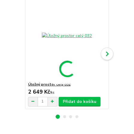
Úložný prostor celý 032
Úložný prost
2 649 Kč
1 769 Kč
/
ks
Přidat do košíku