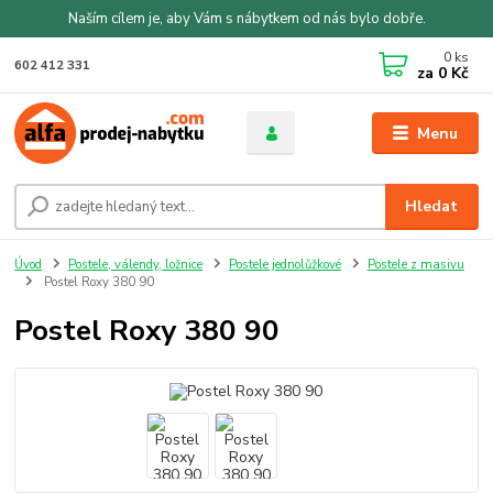
Naším cílem je, aby Vám s nábytkem od nás bylo dobře.
0
ks
602 412 331
za
0 Kč
Menu
Hledat
Úvod
Postele, válendy, ložnice
Postele jednolůžkové
Postele z masivu
Postel Roxy 380 90
Postel Roxy 380 90