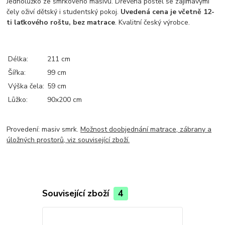
Jednolůžko ze smrkového masivu. Dřevěná postel se zajímavými
čely oživí dětský i studentský pokoj.
Uvedená cena je včetně 12-
ti laťkového roštu, bez matrace
. Kvalitní český výrobce.
Délka:
211 cm
Šířka:
99 cm
Výška čela:
59 cm
Lůžko:
90x200 cm
Provedení: masiv smrk.
Možnost doobjednání matrace, zábrany a
úložných prostorů, viz související zboží.
Související zboží
4