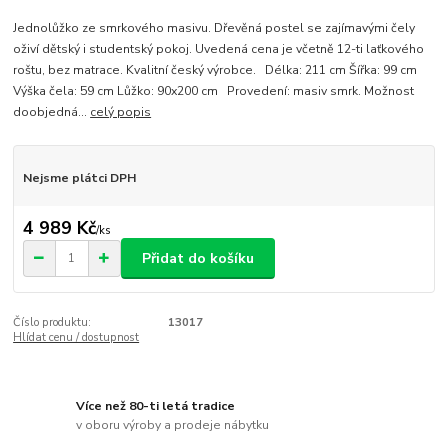
Jednolůžko ze smrkového masivu. Dřevěná postel se zajímavými čely
oživí dětský i studentský pokoj. Uvedená cena je včetně 12-ti laťkového
roštu, bez matrace. Kvalitní český výrobce. Délka: 211 cm Šířka: 99 cm
Výška čela: 59 cm Lůžko: 90x200 cm Provedení: masiv smrk. Možnost
doobjedná...
celý popis
Nejsme plátci DPH
4 989 Kč
/
ks
Přidat do košíku
Číslo produktu:
13017
Hlídat cenu / dostupnost
Více než 80-ti letá tradice
v oboru výroby a prodeje nábytku