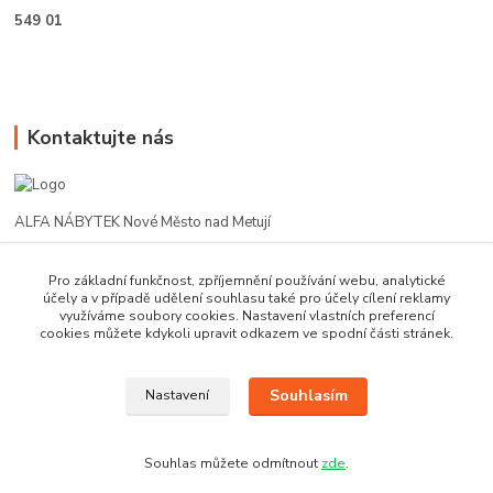
549 01
Kontaktujte nás
ALFA NÁBYTEK Nové Město nad Metují
602 412 331
Pro základní funkčnost, zpříjemnění používání webu, analytické
účely a v případě udělení souhlasu také pro účely cílení reklamy
využíváme soubory cookies. Nastavení vlastních preferencí
alfanm@seznam.cz
cookies můžete kdykoli upravit odkazem ve spodní části stránek.
Souhlasím
Nastavení
Souhlas můžete odmítnout
zde
.
Vytvořeno na
Eshop-rychle.cz