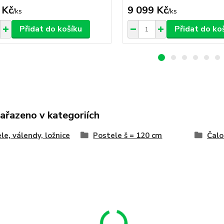
 Kč
9 099 Kč
/
ks
/
ks
Přidat do košíku
Přidat do ko
zařazeno v kategoriích
le, válendy, ložnice
Postele š = 120 cm
Čalo