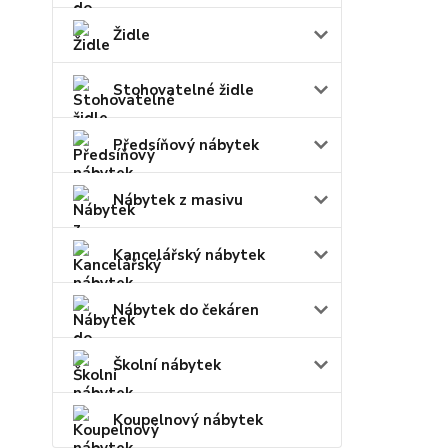
Židle
Stohovatelné židle
Předsíňový nábytek
Nábytek z masivu
Kancelářský nábytek
Nábytek do čekáren
Školní nábytek
Koupelnový nábytek