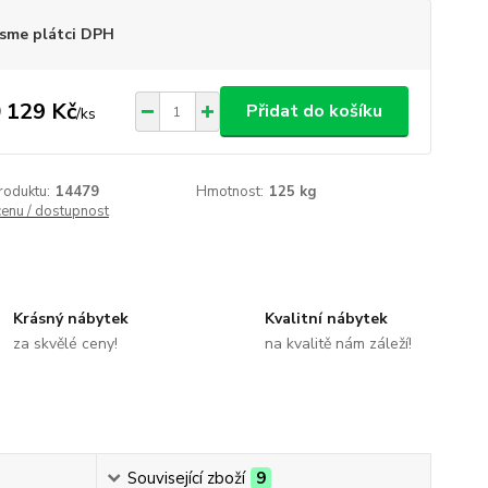
sme plátci DPH
 129 Kč
Přidat do košíku
/
ks
roduktu:
14479
Hmotnost:
125 kg
cenu / dostupnost
Krásný nábytek
Kvalitní nábytek
za skvělé ceny!
na kvalitě nám záleží!
Související zboží
9