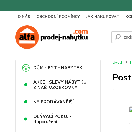
O NÁS
OBCHODNÍ PODMÍNKY
JAK NAKUPOVAT
KO
Úvod
P
DŮM - BYT - NÁBYTEK
Post
AKCE - SLEVY NÁBYTKU
Z NAŠÍ VZORKOVNY
NEJPRODÁVANĚJŠÍ
OBÝVACÍ POKOJ -
doporučení