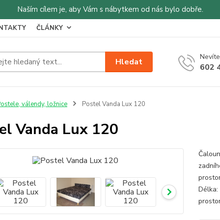
Naším cílem je, aby Vám s nábytkem od nás bylo dobře.
NTAKTY
ČLÁNKY
Nevíte
Hledat
602 
ostele, válendy, ložnice
Postel Vanda Lux 120
el Vanda Lux 120
Čaloun
zadního
prosto
Délka:
prosto