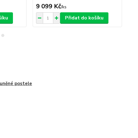
9 099 Kč
9 
/
ks
šíku
Přidat do košíku
uněné postele