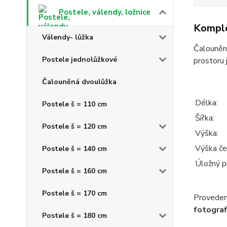
Postele, válendy, ložnice
Komple
Válendy- lůžka
Čalouněná
Postele jednolůžkové
prostoru 
Čalouněná dvoulůžka
Délka:
Postele š = 110 cm
Šířka:
Postele š = 120 cm
Výška:
Výška če
Postele š = 140 cm
Úložný p
Postele š = 160 cm
Postele š = 170 cm
Provedení
fotograf
Postele š = 180 cm