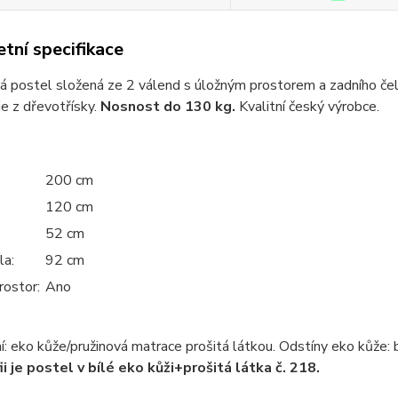
tní specifikace
 postel složená ze 2 válend s úložným prostorem a zadního čela.
je z dřevotřísky.
Nosnost do 130 kg.
Kvalitní český výrobce.
200 cm
120 cm
52 cm
la:
92 cm
rostor:
Ano
: eko kůže/pružinová matrace prošitá látkou. Odstíny eko kůže: b
ii je postel v bílé eko kůži+prošitá látka č. 218.