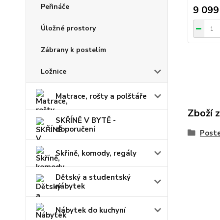
Peřináče
9 099
Úložné prostory
Zábrany k postelím
Ložnice
Matrace, rošty a polštáře
Zboží 
SKŘÍNĚ V BYTĚ -
doporučení
Poste
Skříně, komody, regály
Dětský a studentský
nábytek
Nábytek do kuchyní