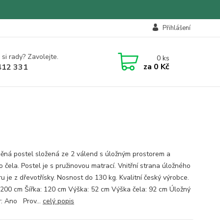
Přihlášení
 si rady? Zavolejte.
0
ks
za
0 Kč
412 331
ěná postel složená ze 2 válend s úložným prostorem a
 čela. Postel je s pružinovou matrací. Vnitřní strana úložného
ru je z dřevotřísky. Nosnost do 130 kg. Kvalitní český výrobce.
 200 cm Šířka: 120 cm Výška: 52 cm Výška čela: 92 cm Úložný
r: Ano Prov...
celý popis