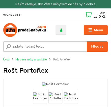
Naším cílem je, aby Vám s nábytkem od nás bylo dobře.
0
ks
602 412 331
za
0 Kč
Menu
Hledat
Úvod
Matrace, rošty a polštáře
Rošt Portoflex
Rošt Portoflex