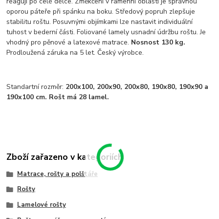
reagují po celé délce. Změkčení v ramenní oblasti je správnou
oporou páteře při spánku na boku. Středový popruh zlepšuje
stabilitu roštu. Posuvnými objímkami lze nastavit individuální
tuhost v bederní části. Foliované lamely usnadní údržbu roštu. Je
vhodný pro pěnové a latexové matrace.
Nosnost 130 kg.
Prodloužená záruka na 5 let. Český výrobce.
Standartní rozměr:
200x100
, 200x90, 200x80, 190x80, 190x90 a
190x100 cm. Rošt má 28 lamel.
Zboží zařazeno v kategoriích
Matrace, rošty a polštáře
Rošty
Lamelové rošty