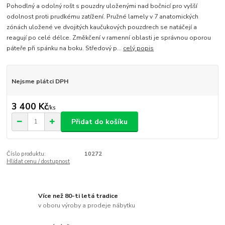
Pohodlný a odolný rošt s pouzdry uloženými nad bočnicí pro vyšší
odolnost proti prudkému zatížení. Pružné lamely v 7 anatomických
zónách uložené ve dvojitých kaučukových pouzdrech se natáčejí a
reagují po celé délce. Změkčení v ramenní oblasti je správnou oporou
páteře při spánku na boku. Středový p...
celý popis
Nejsme plátci DPH
3 400 Kč
/
ks
Přidat do košíku
Číslo produktu:
10272
Hlídat cenu / dostupnost
Více než 80-ti letá tradice
v oboru výroby a prodeje nábytku