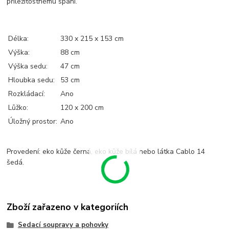
příležitostnému spaní.
Délka:
330 x 215 x 153 cm
Výška:
88 cm
Výška sedu:
47 cm
Hloubka sedu:
53 cm
Rozkládací:
Ano
Lůžko:
120 x 200 cm
Úložný prostor:
Ano
Provedení: eko kůže černá, eko kůže bílá nebo látka Cablo 14
šedá.
Zboží zařazeno v kategoriích
Sedací soupravy a pohovky