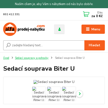
Naším cílem je, aby Vám s nábytkem od nás bylo dobře.
0
ks
602 412 331
za
0 Kč
Menu
Hledat
Úvod
Sedací soupravy a pohovky
Sedací souprava Biter U
Sedací souprava Biter U