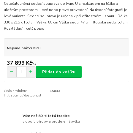
Celočalouněná sedací souprava do tvaru U s rozkladem na lůžko a
úložným prostorem. Levé nebo pravé provedení. Na úvodní fotografii je
levá varianta. Sedací souprava je určena k příležitostnému spaní. Délka:
330 x 215 x 153 cm Výška: 88 cm Výška sedu: 47 cm Hloubka sedu: 53 cm
Rozkládací...
celý popis
Nejsme plátci DPH
37 899 Kč
/
ks
Přidat do košíku
Číslo produktu:
15843
Hlídat cenu / dostupnost
Více než 80-ti letá tradice
v oboru výroby a prodeje nábytku