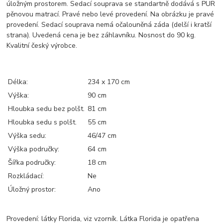
úložným prostorem. Sedací souprava se standartně dodává s PUR
pěnovou matrací. Pravé nebo levé provedení. Na obrázku je pravé
provedení. Sedací souprava nemá očalouněná záda (delší i kratší
strana). Uvedená cena je bez záhlavníku. Nosnost do 90 kg.
Kvalitní český výrobce.
Délka:
234 x 170 cm
Výška:
90 cm
Hloubka sedu bez polšt.
81 cm
Hloubka sedu s polšt.
55 cm
Výška sedu:
46/47 cm
Výška područky:
64 cm
Šířka područky:
18 cm
Rozkládací:
Ne
Úložný prostor:
Ano
Provedení: látky Florida, viz vzorník. Látka Florida je opatřena