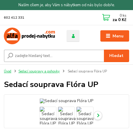
Naším cílem je, aby Vám s nábytkem od nás bylo dobře.
0
ks
602 412 331
za
0 Kč
Menu
Hledat
Úvod
Sedací soupravy a pohovky
Sedací souprava Flóra UP
Sedací souprava Flóra UP