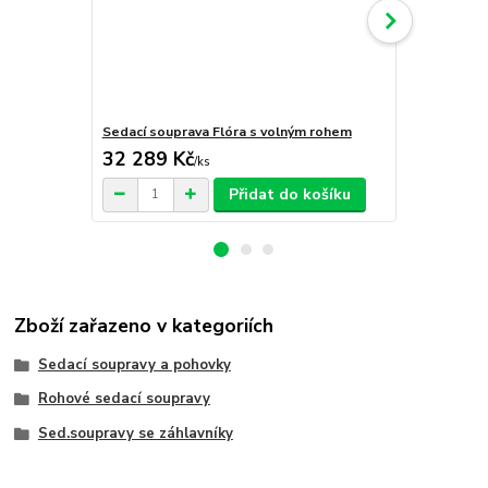
Sedací souprava Flóra s volným rohem
Sedací soup
32 289 Kč
30 449 
/
ks
Přidat do košíku
Zboží zařazeno v kategoriích
Sedací soupravy a pohovky
Rohové sedací soupravy
Sed.soupravy se záhlavníky