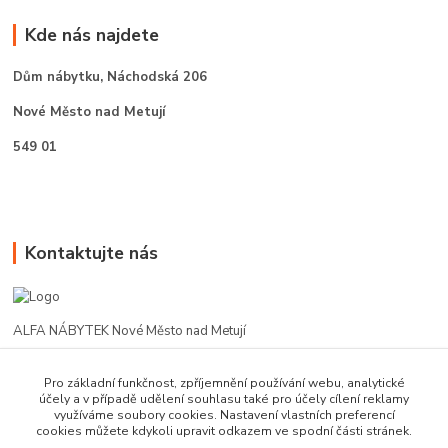
Kde nás najdete
Dům nábytku,
Náchodská 206
Nové Město nad Metují
549 01
Kontaktujte nás
ALFA NÁBYTEK Nové Město nad Metují
602 412 331
Pro základní funkčnost, zpříjemnění používání webu, analytické
účely a v případě udělení souhlasu také pro účely cílení reklamy
využíváme soubory cookies. Nastavení vlastních preferencí
alfanm@seznam.cz
cookies můžete kdykoli upravit odkazem ve spodní části stránek.