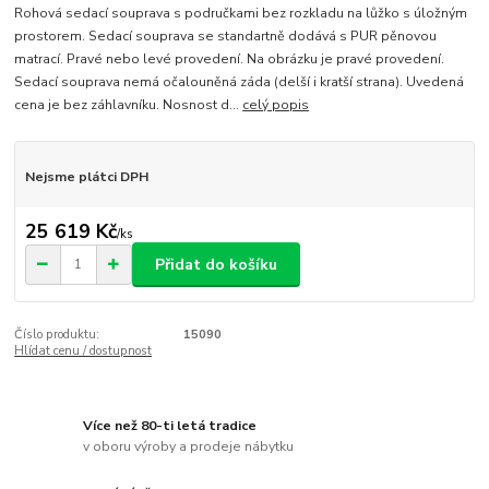
Rohová sedací souprava s područkami bez rozkladu na lůžko s úložným
prostorem. Sedací souprava se standartně dodává s PUR pěnovou
matrací. Pravé nebo levé provedení. Na obrázku je pravé provedení.
Sedací souprava nemá očalouněná záda (delší i kratší strana). Uvedená
cena je bez záhlavníku. Nosnost d...
celý popis
Nejsme plátci DPH
25 619 Kč
/
ks
Přidat do košíku
Číslo produktu:
15090
Hlídat cenu / dostupnost
Více než 80-ti letá tradice
v oboru výroby a prodeje nábytku