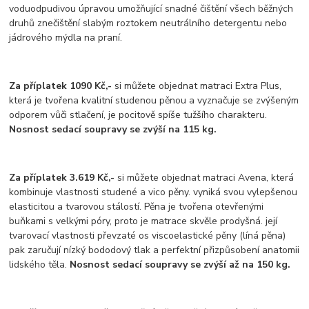
voduodpudivou úpravou umožňující snadné čištění všech běžných
druhů znečištění slabým roztokem neutrálního detergentu nebo
jádrového mýdla na praní.
Za příplatek 1090 Kč,-
si můžete objednat matraci Extra Plus,
která je tvořena kvalitní studenou pěnou a vyznačuje se zvýšeným
odporem vůči stlačení, je pocitově spíše tužšího charakteru.
Nosnost sedací soupravy se zvýší na 115 kg.
Za příplatek 3.619 Kč,-
si můžete objednat matraci Avena, která
kombinuje vlastnosti studené a vico pěny. vyniká svou vylepšenou
elasticitou a tvarovou stálostí. Pěna je tvořena otevřenými
buňkami s velkými póry, proto je matrace skvěle prodyšná. její
tvarovací vlastnosti převzaté os viscoelastické pěny (líná pěna)
pak zaručují nízký bododový tlak a perfektní přizpůsobení anatomii
lidského těla.
Nosnost sedací soupravy se zvýší až na 150 kg.