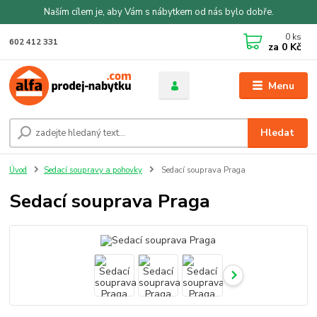
Naším cílem je, aby Vám s nábytkem od nás bylo dobře.
0
ks
602 412 331
za
0 Kč
Menu
Hledat
Úvod
Sedací soupravy a pohovky
Sedací souprava Praga
Sedací souprava Praga