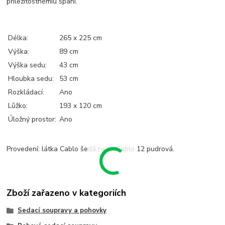
příležitostnémiu spaní.
Délka:
265 x 225 cm
Výška:
89 cm
Výška sedu:
43 cm
Hloubka sedu:
53 cm
Rozkládací:
Ano
Lůžko:
193 x 120 cm
Úložný prostor:
Ano
Provedení: látka Cablo šedá nebo Cablo 12 pudrová.
Zboží zařazeno v kategoriích
Sedací soupravy a pohovky