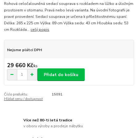
Rohová celočalouněná sedací souprava s rozkladem na lůžko a úložným
prostorem v otomanu. Pravá nebo levá varianta. Na úvodní fotografii je
pravé provedení. Sedací souprava je určena k příležitostnémiu spaní.
Délka: 265 x 225 cm Výška: 89 cm Výška sedu: 43 cm Hloubka sedu: 53
cm Rozkláda...
celý popis
Nejsme plátci DPH
29 660 Kč
/
ks
Přidat do košíku
Číslo produktu:
15091
Hlídat cenu / dostupnost
Více než 80-ti letá tradice
v oboru výroby a prodeje nábytku