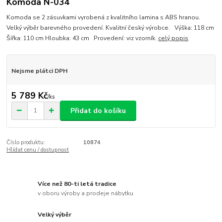
Komoda N-034
Komoda se 2 zásuvkami vyrobená z kvalitního lamina s ABS hranou.
Velký výběr barevného provedení. Kvalitní český výrobce. Výška: 118 cm
Šířka: 110 cm Hloubka: 43 cm Provedení: viz vzorník.
celý popis
Nejsme plátci DPH
5 789 Kč
/
ks
Přidat do košíku
Číslo produktu:
10874
Hlídat cenu / dostupnost
Více než 80-ti letá tradice
v oboru výroby a prodeje nábytku
Velký výběr