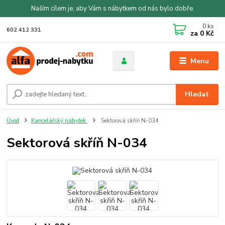
Naším cílem je, aby Vám s nábytkem od nás bylo dobře.
0
ks
602 412 331
za
0 Kč
Menu
Hledat
Úvod
Kancelářský nábytek
Sektorová skříň N-034
Sektorová skříň N-034