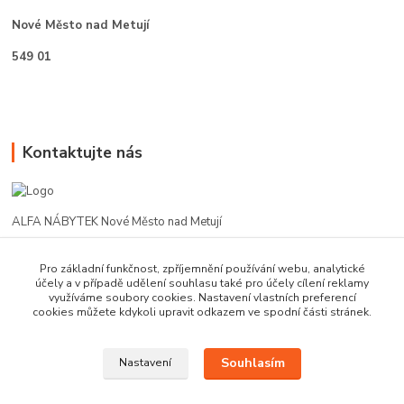
Nové Město nad Metují
549 01
Kontaktujte nás
ALFA NÁBYTEK Nové Město nad Metují
602 412 331
Pro základní funkčnost, zpříjemnění používání webu, analytické
účely a v případě udělení souhlasu také pro účely cílení reklamy
využíváme soubory cookies. Nastavení vlastních preferencí
alfanm@seznam.cz
cookies můžete kdykoli upravit odkazem ve spodní části stránek.
Souhlasím
Nastavení