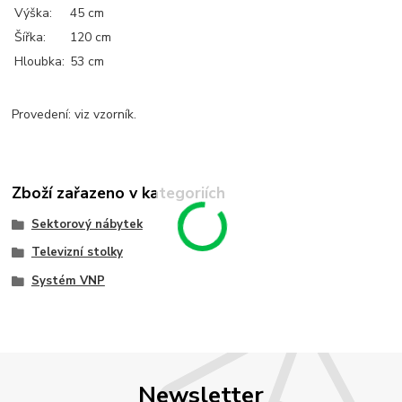
Výška:
45 cm
Šířka:
120 cm
Hloubka:
53 cm
Provedení: viz vzorník.
Zboží zařazeno v kategoriích
Sektorový nábytek
Televizní stolky
Systém VNP
Newsletter