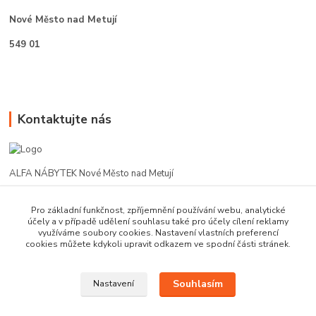
Nové Město nad Metují
549 01
Kontaktujte nás
ALFA NÁBYTEK Nové Město nad Metují
602 412 331
Pro základní funkčnost, zpříjemnění používání webu, analytické
účely a v případě udělení souhlasu také pro účely cílení reklamy
využíváme soubory cookies. Nastavení vlastních preferencí
alfanm@seznam.cz
cookies můžete kdykoli upravit odkazem ve spodní části stránek.
Souhlasím
Nastavení