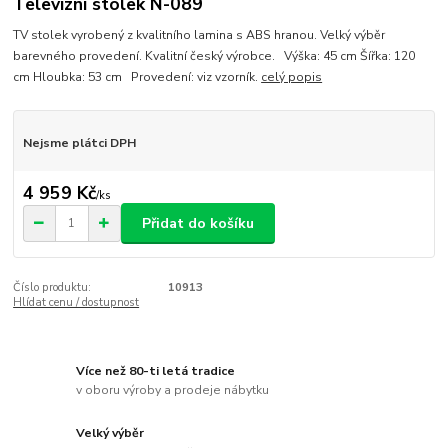
Televizní stolek N-089
TV stolek vyrobený z kvalitního lamina s ABS hranou. Velký výběr
barevného provedení. Kvalitní český výrobce. Výška: 45 cm Šířka: 120
cm Hloubka: 53 cm Provedení: viz vzorník.
celý popis
Nejsme plátci DPH
4 959 Kč
/
ks
Přidat do košíku
Číslo produktu:
10913
Hlídat cenu / dostupnost
Více než 80-ti letá tradice
v oboru výroby a prodeje nábytku
Velký výběr