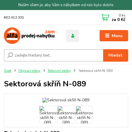
Naším cílem je, aby Vám s nábytkem od nás bylo dobře.
0
ks
602 412 331
za
0 Kč
Menu
Hledat
Úvod
Obývací stěny
Televizní stolky
Sektorová skříň N-089
Sektorová skříň N-089