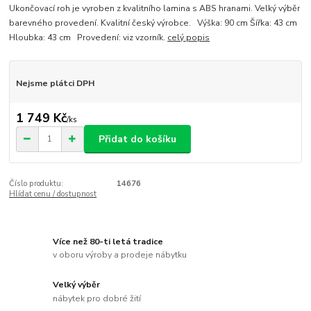
Ukončovací roh je vyroben z kvalitního lamina s ABS hranami. Velký výběr
barevného provedení. Kvalitní český výrobce. Výška: 90 cm Šířka: 43 cm
Hloubka: 43 cm Provedení: viz vzorník.
celý popis
Nejsme plátci DPH
1 749 Kč
/
ks
Přidat do košíku
Číslo produktu:
14676
Hlídat cenu / dostupnost
Více než 80-ti letá tradice
v oboru výroby a prodeje nábytku
Velký výběr
nábytek pro dobré žití