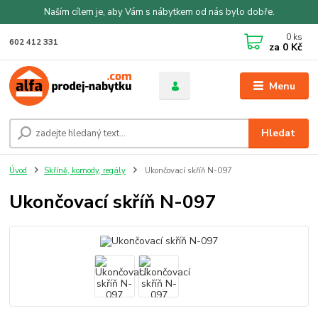
Naším cílem je, aby Vám s nábytkem od nás bylo dobře.
0
ks
602 412 331
za
0 Kč
Menu
Hledat
Úvod
Skříně, komody, regály
Ukončovací skříň N-097
Ukončovací skříň N-097