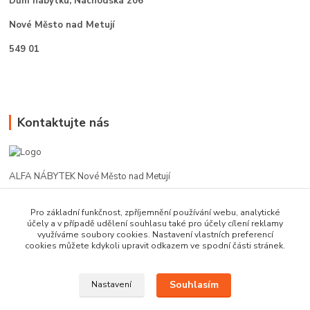
Dům nábytku,
Náchodská 206
Nové Město nad Metují
549 01
Kontaktujte nás
ALFA NÁBYTEK Nové Město nad Metují
602 412 331
Pro základní funkčnost, zpříjemnění používání webu, analytické
účely a v případě udělení souhlasu také pro účely cílení reklamy
využíváme soubory cookies. Nastavení vlastních preferencí
alfanm@seznam.cz
cookies můžete kdykoli upravit odkazem ve spodní části stránek.
Souhlasím
Nastavení