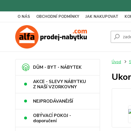
O NÁS
OBCHODNÍ PODMÍNKY
JAK NAKUPOVAT
KO
Úvod
S
DŮM - BYT - NÁBYTEK
Ukon
AKCE - SLEVY NÁBYTKU
Z NAŠÍ VZORKOVNY
NEJPRODÁVANĚJŠÍ
OBÝVACÍ POKOJ -
doporučení