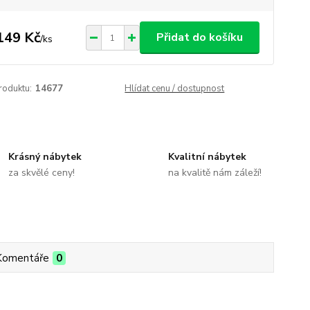
149 Kč
Přidat do košíku
/
ks
roduktu:
14677
Hlídat cenu / dostupnost
Krásný nábytek
Kvalitní nábytek
za skvělé ceny!
na kvalitě nám záleží!
Komentáře
0