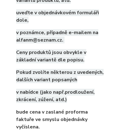
variantu produktu, atd.
uveďte v objednávkovém formuláři
dole,
v poznámce, případně e-mailem na
alfanm@seznam.cz.
Ceny produktů jsou obvykle v
základní variantě dle popisu.
Pokud zvolíte některou z uvedených,
dalších variant popsaných
v nabídce (jako např.prodloužení,
zkrácení, zúžení, atd.)
bude cena v zaslané proforma
faktuře ve smyslu objednávky
vyčíslena.