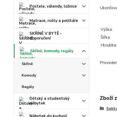
Postele, válendy, ložnice
Ukončovac
Matrace, rošty a polštáře
Výška:
SKŘÍNĚ V BYTĚ -
Šířka:
doporučení
Hloubka:
Skříně, komody, regály
Provedení
Skříně
Komody
Regály
Zboží 
Dětský a studentský
nábytek
Sekt
Nábytek do kuchyní