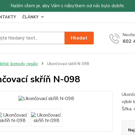
Naším cílem je, aby Vám s nábytkem od nás bylo dobře.
NTAKTY
ČLÁNKY
Nevíte
Hledat
602 
kříně, komody, regály
Ukončovací skříň N-098
čovací skříň N-098
Ukončo
výběr 
Šířka:
Nej