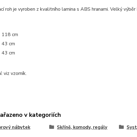
í roh je vyroben z kvalitního lamina s ABS hranami. Velký výběr
118 cm
43 cm
43 cm
: viz vzorník.
zařazeno v kategoriích
orový nábytek
Skříně, komody, regály
Sys