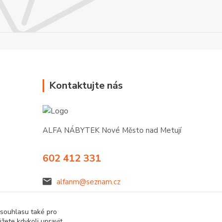
Kontaktujte nás
ALFA NÁBYTEK Nové Město nad Metují
602 412 331
alfanm@seznam.cz
 souhlasu také pro
žete kdykoli upravit