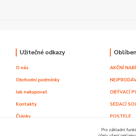
Užitečné odkazy
Oblíben
O nás
AKČNÍ NAB
Obchodní podmínky
NEJPRODÁV
Jak nakupovat
OBÝVACÍ P
Kontakty
SEDACÍ SO
Články
POSTELE
SKŘÍNĚ V 
Pro základní funk
účely cílení reklam