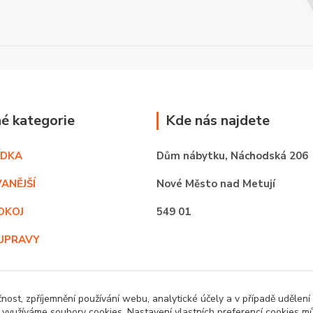
é kategorie
Kde nás najdete
ÍDKA
Dům nábytku,
Náchodská 206
ANĚJŠÍ
Nové Město nad Metují
OKOJ
549 01
UPRAVY
BYTĚ
čnost, zpříjemnění používání webu, analytické účely a v případě udělení
y využíváme soubory cookies. Nastavení vlastních preferencí cookies mů