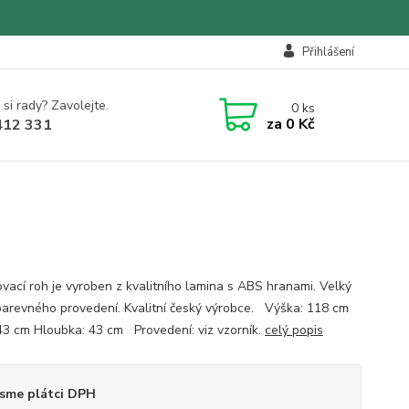
Přihlášení
 si rady? Zavolejte.
0
ks
za
0 Kč
412 331
vací roh je vyroben z kvalitního lamina s ABS hranami. Velký
barevného provedení. Kvalitní český výrobce. Výška: 118 cm
 43 cm Hloubka: 43 cm Provedení: viz vzorník.
celý popis
sme plátci DPH