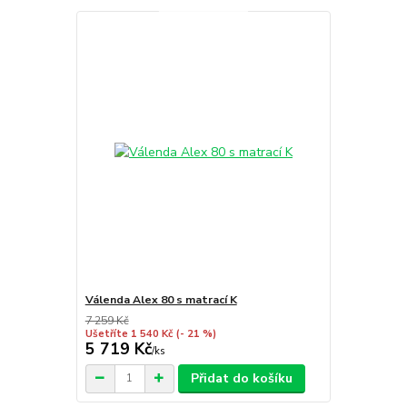
Válenda Alex 80 s matrací K
7 259 Kč
Ušetříte 1 540 Kč
(- 21 %)
5 719 Kč
/
ks
Přidat do košíku