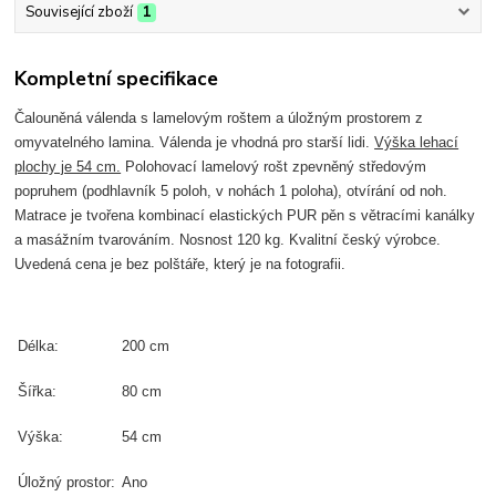
Související zboží
1
Kompletní specifikace
Čalouněná válenda s lamelovým roštem a úložným prostorem z
omyvatelného lamina. Válenda je vhodná pro starší lidi.
Výška lehací
plochy je 54 cm.
Polohovací lamelový rošt zpevněný středovým
popruhem (podhlavník 5 poloh, v nohách 1 poloha), otvírání od noh.
Matrace je tvořena kombinací elastických PUR pěn s větracími kanálky
a masážním tvarováním. Nosnost 120 kg. Kvalitní český výrobce.
Uvedená cena je bez polštáře, který je na fotografii.
Délka:
200 cm
Šířka:
80 cm
Výška:
54 cm
Úložný prostor:
Ano