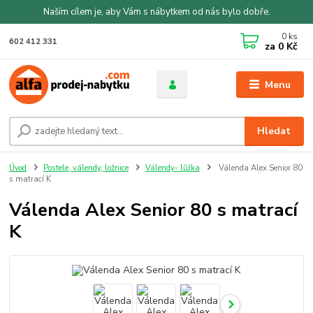
Naším cílem je, aby Vám s nábytkem od nás bylo dobře.
0
ks
602 412 331
za
0 Kč
Menu
Hledat
Úvod
Postele, válendy, ložnice
Válendy- lůžka
Válenda Alex Senior 80
s matrací K
Válenda Alex Senior 80 s matrací
K