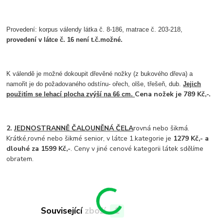
Provedení: korpus válendy látka č. 8-186, matrace č. 203-218,
provedení v látce č. 16 není t.č.možné.
K válendě je možné dokoupit dřevěné nožky (z bukového dřeva) a
namořit je do požadovaného odstínu- ořech, olše, třešeň, dub.
Jejich
Cena nožek je 789 Kč,-.
použitím se lehací plocha zvýší na 66 cm.
2.
JEDNOSTRANNĚ ČALOUNĚNÁ ČELA
rovná nebo šikmá.
Krátké,rovné nebo šikmé senior, v látce 1.kategorie je
1279 Kč,- a
dlouhé za 1599 Kč,-
. Ceny v jiné cenové kategorii látek sdělíme
obratem.
Související zboží
1