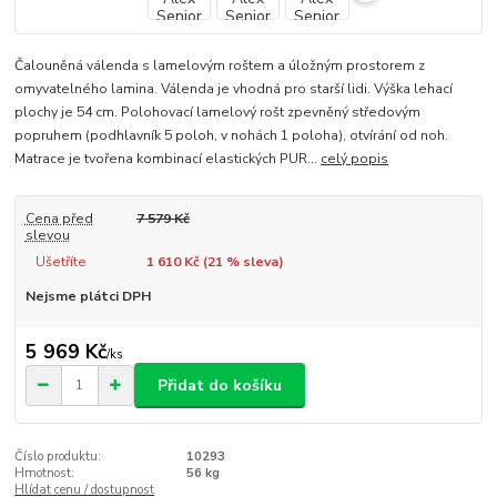
Čalouněná válenda s lamelovým roštem a úložným prostorem z
omyvatelného lamina. Válenda je vhodná pro starší lidi. Výška lehací
plochy je 54 cm. Polohovací lamelový rošt zpevněný středovým
popruhem (podhlavník 5 poloh, v nohách 1 poloha), otvírání od noh.
Matrace je tvořena kombinací elastických PUR...
celý popis
Cena před
7 579 Kč
slevou
Ušetříte
1 610 Kč (
21
% sleva)
Nejsme plátci DPH
5 969 Kč
/
ks
Přidat do košíku
Číslo produktu:
10293
Hmotnost:
56 kg
Hlídat cenu / dostupnost