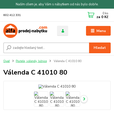
Naším cílem je, aby Vám s nábytkem od nás bylo dobře.
0
ks
602 412 331
za
0 Kč
Menu
Hledat
Úvod
Postele, válendy, ložnice
Válenda C 41010 80
Válenda C 41010 80