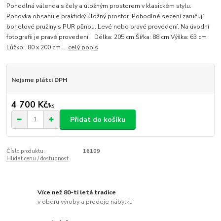
Pohodlná válenda s čely a úložným prostorem v klasickém stylu.
Pohovka obsahuje praktický úložný prostor. Pohodlné sezení zaručují
bonelové pružiny s PUR pěnou. Levé nebo pravé provedení. Na úvodní
fotografii je pravé provedení. Délka: 205 cm Šířka: 88 cm Výška: 63 cm
Lůžko: 80 x 200 cm ...
celý popis
Nejsme plátci DPH
4 700 Kč
/
ks
Přidat do košíku
Číslo produktu:
16109
Hlídat cenu / dostupnost
Více než 80-ti letá tradice
v oboru výroby a prodeje nábytku