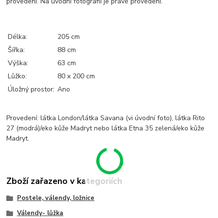
provedení. Na úvodní fotografii je pravé provedení.
Délka:
205 cm
Šířka:
88 cm
Výška:
63 cm
Lůžko:
80 x 200 cm
Úložný prostor:
Ano
Provedení: látka London/látka Savana (vi úvodní foto), látka Rito
27 (modrá)/eko kůže Madryt nebo látka Etna 35 zelená/eko kůže
Madryt.
Zboží zařazeno v kategoriích
Postele, válendy, ložnice
Válendy- lůžka