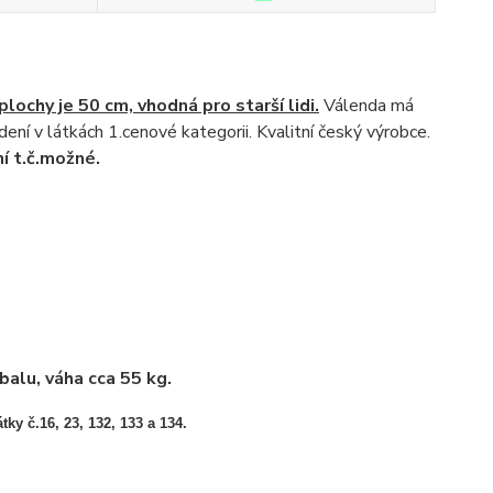
lochy je 50 cm, vhodná pro starší lidi.
Válenda má
ení v látkách 1.cenové kategorii. Kvalitní český výrobce.
ní t.č.možné.
alu, váha cca 55 kg.
átky č.16, 23, 132, 133 a 134.