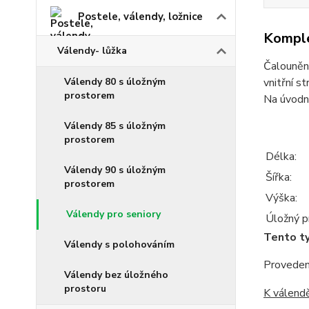
Postele, válendy, ložnice
Komple
Válendy- lůžka
Čalouněn
Válendy 80 s úložným
vnitřní s
prostorem
Na úvodn
Válendy 85 s úložným
prostorem
Délka:
Válendy 90 s úložným
Šířka:
prostorem
Výška:
Válendy pro seniory
Úložný p
Tento ty
Válendy s polohováním
Provedení
Válendy bez úložného
prostoru
K válend