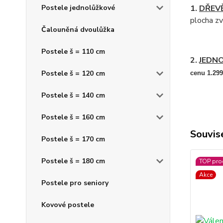
Postele jednolůžkové
1.
DŘEV
plocha zv
Čalouněná dvoulůžka
Postele š = 110 cm
2.
JEDN
Postele š = 120 cm
cenu 1.299
Postele š = 140 cm
Postele š = 160 cm
Souvise
Postele š = 170 cm
Postele š = 180 cm
TOP pro
Akce
Postele pro seniory
Kovové postele