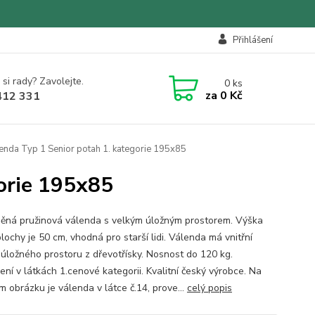
Přihlášení
 si rady? Zavolejte.
0
ks
za
0 Kč
412 331
enda Typ 1 Senior potah 1. kategorie 195x85
orie 195x85
ěná pružinová válenda s velkým úložným prostorem. Výška
lochy je 50 cm, vhodná pro starší lidi. Válenda má vnitřní
 úložného prostoru z dřevotřísky. Nosnost do 120 kg.
ení v látkách 1.cenové kategorii. Kvalitní český výrobce. Na
m obrázku je válenda v látce č.14, prove...
celý popis