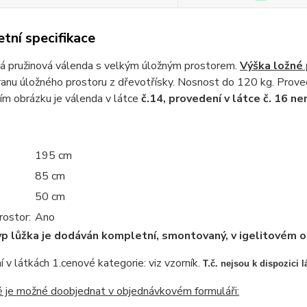
tní specifikace
á pružinová válenda s velkým úložným prostorem.
Výška ložné p
tranu úložného prostoru z dřevotřísky. Nosnost do 120 kg. Proved
ím obrázku je válenda v látce
č.14, provedení v látce č. 16 ne
195 cm
85 cm
50 cm
rostor:
Ano
p lůžka je dodáván kompletní, smontovaný, v igelitovém ob
 v látkách 1.cenové kategorie: viz vzorník.
T.č. nejsou k dispozici l
ě je možné doobjednat v objednávkovém formuláři: