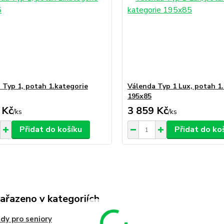
 Typ 1, potah 1.kategorie
Válenda Typ 1 Lux, potah 1.
195x85
 Kč
3 859 Kč
/
ks
/
ks
Přidat do košíku
Přidat do ko
zařazeno v kategoriích
dy pro seniory