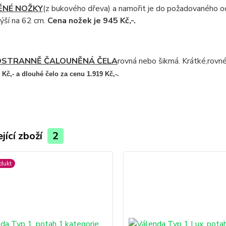
ĚNÉ NOŽKY
(z bukového dřeva) a namořit je do požadovaného odst
ýší na 62 cm.
Cena nožek je 945 Kč,-.
OSTRANNĚ ČALOUNĚNÁ ČELA
rovná nebo šikmá. Krátké,rovné
 Kč,- a dlouhé čelo za cenu 1.919 Kč,-.
jící zboží
2
dukt