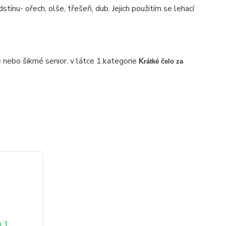
ínu- ořech, olše, třešeň, dub. Jejich použitím se lehací
 nebo šikmé senior, v látce 1.kategorie
K
rátké čelo za