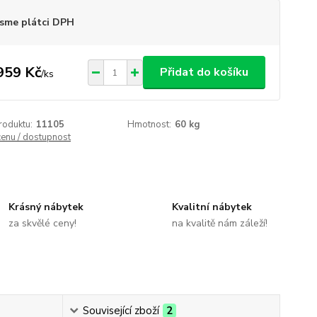
sme plátci DPH
959 Kč
Přidat do košíku
/
ks
roduktu:
11105
Hmotnost:
60 kg
cenu / dostupnost
Krásný nábytek
Kvalitní nábytek
za skvělé ceny!
na kvalitě nám záleží!
Související zboží
2