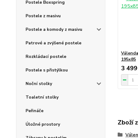
Postele Boxspring
Postele z masivu
Postele a komody z masivu
Patrové a zvýšené postele
Válenda
Rozkládací postele
195x85
3 499
Postele s přistýlkou
Noční stolky
Toaletní stolky
Peřináče
Zboží 
Úložné prostory
Válen
Zábrany k postelím