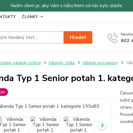
Naším cílem je, aby Vám s nábytkem od nás bylo dobře.
NTAKTY
ČLÁNKY
Nevíte
Hledat
602 
ostele, válendy, ložnice
Válendy- lůžka
Válendy pro seniory
Vál
nda Typ 1 Senior potah 1. kateg
ukt
Čaloun
ložné p
stranu
Proved
úvodní