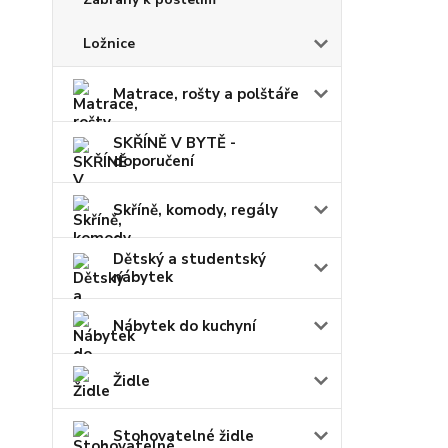
Ložnice
Matrace, rošty a polštáře
SKŘÍNĚ V BYTĚ -
doporučení
Skříně, komody, regály
Dětský a studentský
nábytek
Nábytek do kuchyní
Židle
Stohovatelné židle