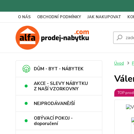
O NÁS
OBCHODNÍ PODMÍNKY
JAK NAKUPOVAT
KO
Úvod
P
DŮM - BYT - NÁBYTEK
Vále
AKCE - SLEVY NÁBYTKU
Z NAŠÍ VZORKOVNY
TOP prod
NEJPRODÁVANĚJŠÍ
OBÝVACÍ POKOJ -
doporučení