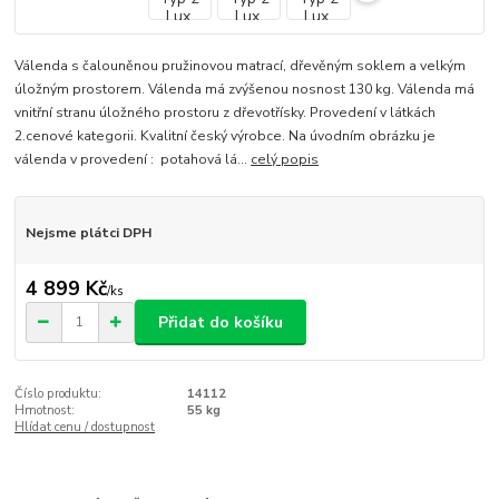
Válenda s čalouněnou pružinovou matrací, dřevěným soklem a velkým
úložným prostorem. Válenda má zvýšenou nosnost 130 kg. Válenda má
vnitřní stranu úložného prostoru z dřevotřísky. Provedení v látkách
2.cenové kategorii. Kvalitní český výrobce. Na úvodním obrázku je
válenda v provedení : potahová lá...
celý popis
Nejsme plátci DPH
4 899 Kč
/
ks
Přidat do košíku
Číslo produktu:
14112
Hmotnost:
55 kg
Hlídat cenu / dostupnost