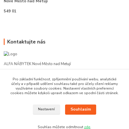
Nové Město nad Metují
549 01
Kontaktujte nás
ALFA NÁBYTEK Nové Město nad Metují
602 412 331
Pro základní funkčnost, zpříjemnění používání webu, analytické
účely a v případě udělení souhlasu také pro účely cílení reklamy
využíváme soubory cookies. Nastavení vlastních preferencí
alfanm@seznam.cz
cookies můžete kdykoli upravit odkazem ve spodní části stránek.
Souhlasím
Nastavení
Souhlas můžete odmítnout
zde
.