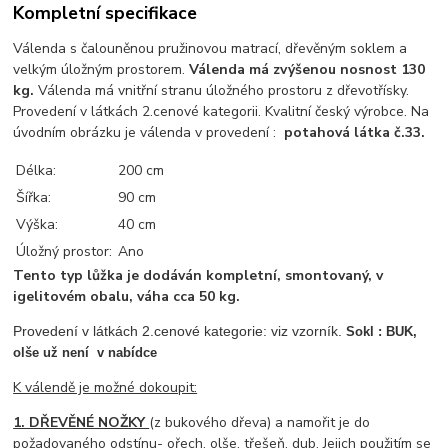
Kompletní specifikace
Válenda s čalouněnou pružinovou matrací, dřevěným soklem a
velkým úložným prostorem.
Válenda má zvýšenou nosnost 130
kg.
Válenda má vnitřní stranu úložného prostoru z dřevotřísky.
Provedení v látkách 2.cenové kategorii. Kvalitní český výrobce. Na
úvodním obrázku je válenda v provedení :
potahová látka č.33.
Délka:
200 cm
Šířka:
90 cm
Výška:
40 cm
Úložný prostor:
Ano
Tento typ lůžka je dodáván kompletní, smontovaný, v
igelitovém obalu, váha cca 50 kg.
Provedení v látkách 2.cenové kategorie: viz vzorník.
Sokl :
BUK,
olše už není v nabídce
K válendě je možné dokoupit:
1. DŘEVĚNÉ NOŽKY
(z bukového dřeva) a namořit je do
požadovaného odstínu- ořech, olše, třešeň, dub. Jejich použitím se