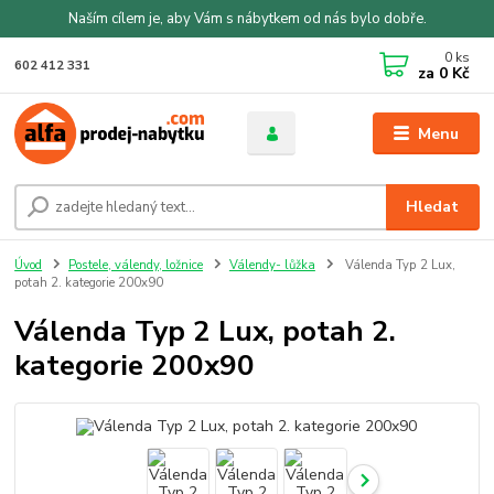
Naším cílem je, aby Vám s nábytkem od nás bylo dobře.
0
ks
602 412 331
za
0 Kč
Menu
Hledat
Úvod
Postele, válendy, ložnice
Válendy- lůžka
Válenda Typ 2 Lux,
potah 2. kategorie 200x90
Válenda Typ 2 Lux, potah 2.
kategorie 200x90