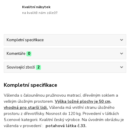
Kvalitní nábytek
na kvalitě nám záleží!
Kompletní specifikace
Komentáře
0
Související zboží
2
Kompletní specifikace
Válenda s čalouněnou pružinovou matrací, dřevěným soklem a
velkým úložným prostorem.
Výška ložné plochy je 50 cm,
vhodná pro starší lidi.
Válenda má vnitřní stranu úložného
prostoru z dřevotřísky. Nosnost do 120 kg. Provedení v látkách
5.cenové kategorii. Kvalitní český výrobce. Na úvodním obrázku je
válenda v provedení :
potahová látka č.33.