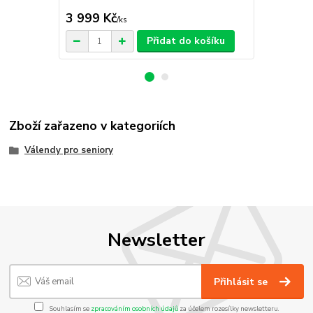
195x85
3 999 Kč
4 869 Kč
/
ks
Přidat do košíku
Zboží zařazeno v kategoriích
Válendy pro seniory
Newsletter
Přihlásit se
Souhlasím se
zpracováním osobních údajů
za účelem rozesílky newsletteru.