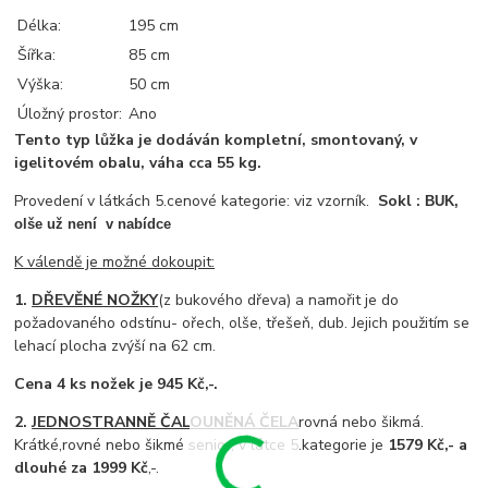
Délka:
195 cm
Šířka:
85 cm
Výška:
50 cm
Úložný prostor:
Ano
Tento typ lůžka je dodáván kompletní, smontovaný, v
igelitovém obalu, váha cca 55 kg.
Provedení v látkách 5.cenové kategorie: viz vzorník.
Sokl :
BUK,
olše už není v nabídce
K válendě je možné dokoupit:
1.
DŘEVĚNÉ NOŽKY
(z bukového dřeva) a namořit je do
požadovaného odstínu- ořech, olše, třešeň, dub. Jejich použitím se
lehací plocha zvýší na 62 cm.
Cena 4 ks nožek je 945 Kč,-.
2.
JEDNOSTRANNĚ ČALOUNĚNÁ ČELA
rovná nebo šikmá.
Krátké,rovné nebo šikmé senior, v látce 5.kategorie je
1579 Kč,- a
dlouhé za 1999 Kč
,-.