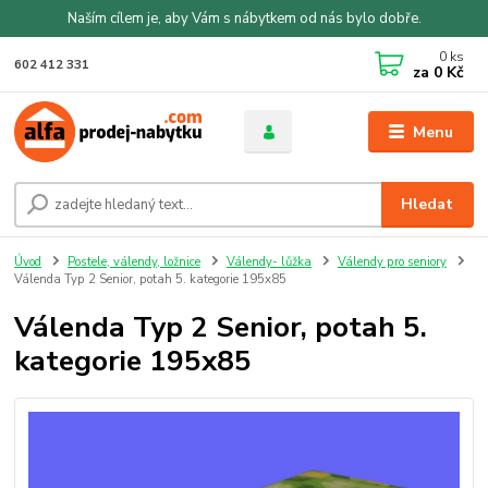
Naším cílem je, aby Vám s nábytkem od nás bylo dobře.
0
ks
602 412 331
za
0 Kč
Menu
Hledat
Úvod
Postele, válendy, ložnice
Válendy- lůžka
Válendy pro seniory
Válenda Typ 2 Senior, potah 5. kategorie 195x85
Válenda Typ 2 Senior, potah 5.
kategorie 195x85