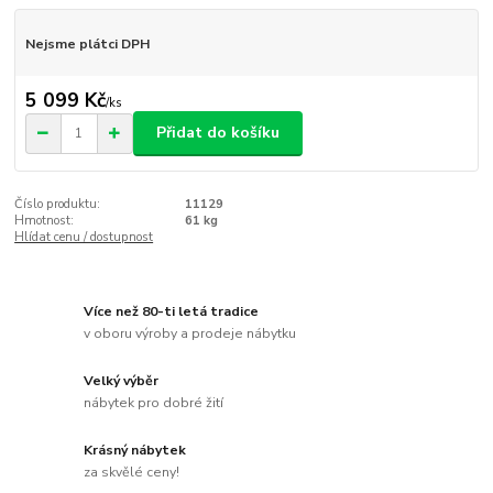
Nejsme plátci DPH
5 099 Kč
/
ks
Přidat do košíku
Číslo produktu:
11129
Hmotnost:
61 kg
Hlídat cenu / dostupnost
Více než 80-ti letá tradice
v oboru výroby a prodeje nábytku
Velký výběr
nábytek pro dobré žití
Krásný nábytek
za skvělé ceny!