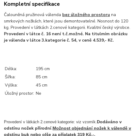
Kompletní specifikace
Čalouněná pružinová válenda
bez úložného prostoru
na
smrkových nožkách, které jsou demontovatelné. Nosnost do 120
kg. Provedení v látkách 2.cenové kategorii. Kvalitní český výrobce.
Provedení v látce č. 16 není t.č.možné. Na titulmím obrázku
je válenda v látce 3.kategorie č. 54
, v ceně 4.539,- Kč.
Délka:
195 cm
Šířka:
85 cm
Výška:
45 cm
Úložný prostor:
Ne
Dodáváno v
Provedení v látkách 2.cenové kategorie: viz vzorník.
odstínu nožek přírodní
.
Možnost objednání nožek k válendě v
odstínu buk nebo olše za příplatek 319 Kč,-.