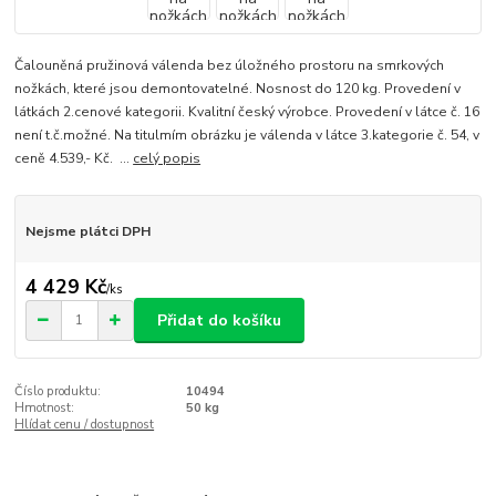
Čalouněná pružinová válenda bez úložného prostoru na smrkových
nožkách, které jsou demontovatelné. Nosnost do 120 kg. Provedení v
látkách 2.cenové kategorii. Kvalitní český výrobce. Provedení v látce č. 16
není t.č.možné. Na titulmím obrázku je válenda v látce 3.kategorie č. 54, v
ceně 4.539,- Kč. ...
celý popis
Nejsme plátci DPH
4 429 Kč
/
ks
Přidat do košíku
Číslo produktu:
10494
Hmotnost:
50 kg
Hlídat cenu / dostupnost