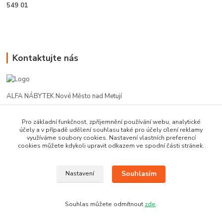
549 01
Kontaktujte nás
ALFA NÁBYTEK Nové Město nad Metují
602 412 331
Pro základní funkčnost, zpříjemnění používání webu, analytické
účely a v případě udělení souhlasu také pro účely cílení reklamy
využíváme soubory cookies. Nastavení vlastních preferencí
alfanm@seznam.cz
cookies můžete kdykoli upravit odkazem ve spodní části stránek.
Souhlasím
Nastavení
Souhlas můžete odmítnout
zde
.
Vytvořeno na
Eshop-rychle.cz