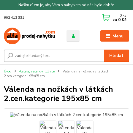
Naším cílem je, aby Vám s nábytkem od nás bylo dobře.
0
ks
602 412 331
za
0 Kč
Menu
Hledat
Úvod
Postele, válendy, ložnice
Válenda na nožkách v látkách
2.cen.kategorie 195x85 cm
Válenda na nožkách v látkách
2.cen.kategorie 195x85 cm