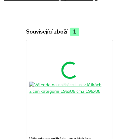
Související zboží
1
Válenda na nožkách Lux v látkách